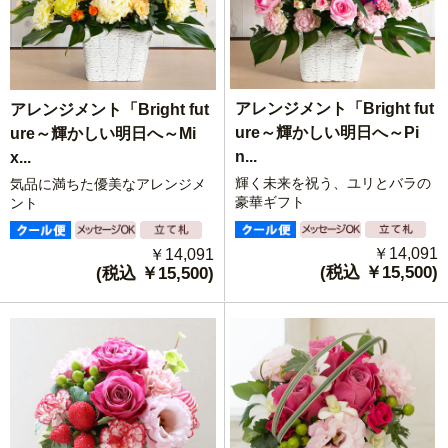
アレンジメント「Bright fut
アレンジメント「Bright fut
ure～輝かしい明日へ～Pi
ure～輝かしい明日へ～Mi
n...
x...
輝く未来を祝う、ユリとバラの
気品に満ちた優美なアレンジメ
豪華ギフト
ント
￥14,091
￥14,091
(税込 ￥15,500)
(税込 ￥15,500)