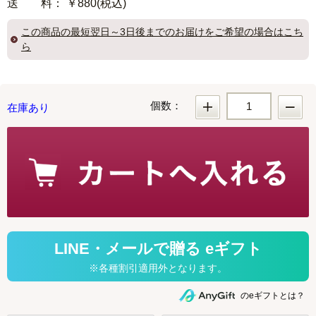
送 料
： ￥880(税込)
この商品の
最短翌日～3日後までのお届け
をご希望の場合はこち
ら
個数：
在庫あり
のeギフトとは？