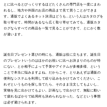
とに比べるとびっくりするほどたくさんの専門店を一度にまわ
れるし、地方や外国のお店の商品まで見て買うことができま
す。通販でよくあるネット決済はどうも…という人はカタログを
取り寄せて。時間があるなら広く取り寄せてみても。通販カタ
ログならすべての商品を一覧で見ることができて、とにかく数
が違います。
誕生日プレゼント選びの時にも、通販は役に立ちます。誕生日
のプレゼントいうのはほかのお祝いに比べお決まりのものが特
にない、とか相手によって予算やアイテムが多種多様、という
ことで本当に悩みますよね。だからこそ、とりあえずは通販の
便利なシステムを利用して絞り込みをかけてみてください。こ
れぞというものを探し当てたら、そのまま注文してもよいし、
実物を見に出かけてもよい。計画なしで出かけて、無駄に動い
て疲れるばかりで結局何も決められなかった、などという事態
は必ず避けられます。