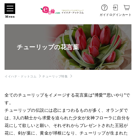
ガイド
ログイン
カート
Menu
チューリップの花言葉
イイハナ・ドットコム
チューリップ特集
全てのチューリップをイメージする花言葉は"博愛""思いやり"で
す。
チューリップの伝説には恋にまつわるものが多く、オランダで
は、3人の騎士から求愛を迫られた少女が女神フローラに自分を
花にして欲しいと願い、それぞれからプレゼントされた王冠が
花に、剣が葉に、黄金が球根になり、チューリップが生まれた