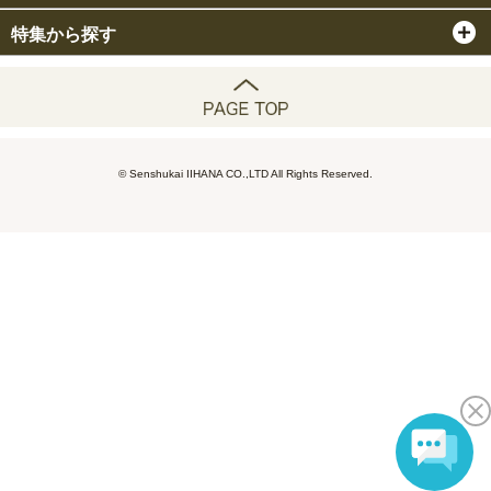
特集から探す
© Senshukai IIHANA CO.,LTD All Rights Reserved.