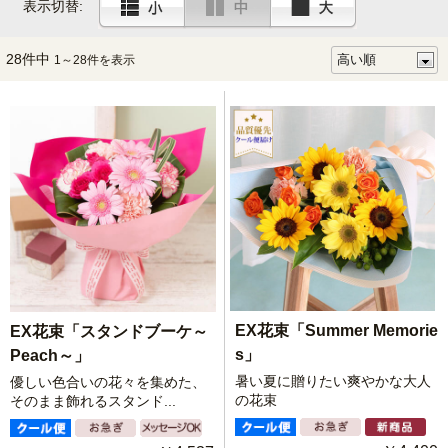
表示切替:
28件中
1～28件を表示
EX花束「Summer Memorie
EX花束「スタンドブーケ～
s」
Peach～」
暑い夏に贈りたい爽やかな大人
優しい色合いの花々を集めた、
の花束
そのまま飾れるスタンド...