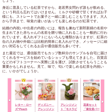
しょう。
身近に普及している紅茶ですから、老若男女問わず誰もが飲める、
という利点も忘れてはいけません。ミルクや砂糖で甘くすればお子
様にも、ストレートでお菓子と一緒に楽しむこともできます。大人
から子供まで、味覚の違いがあっても楽しめるのが紅茶です。
結婚の内祝いや出産の内祝いには、報告も兼ねて新郎新婦の名前や
生まれてきた赤ちゃんの名前を贈り物に入れることも一般的に行わ
れています。名入れギフトにもいろんな種類がありますが、紅茶の
缶の入れ物や外箱には比較的簡単に名入れができ、メッセージに細
かい対応をしてくれるお店や通信販売も多いです。
また最近では、通信販売でもカップ数杯分のサンプルを自宅に届け
てくれるサービスを始めているショップも増えてきました。百貨店
などのギフトコーナーへ実際に足を運び、試飲させてもらうことも
重要かもしれません。見て、味で、匂いで楽しめる紅茶を内祝い
に、いかがでしょうか。
レター・ロー
ディズニー
アレンジメン
花束セット
オス
ズ“Peach
アレンジメン
ト「モスラビ
「資生堂パー
ズ「