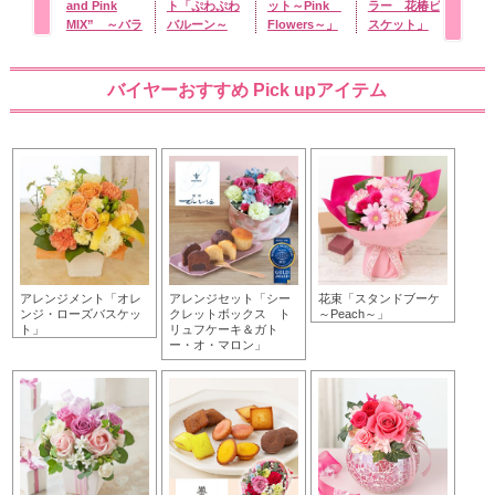
and Pink
ト「ぷわぷわ
ット～Pink
ラー 花椿ビ
タ」
MIX” ～バラ
バルーン～
Flowers～」
スケット」
に気持ちを託
Happy
して～
Birthday ミ
ッキー＆フレ
バイヤーおすすめ Pick upアイテム
ンズ～」
アレンジメント「オレ
アレンジセット「シー
花束「スタンドブーケ
ンジ・ローズバスケッ
クレットボックス ト
～Peach～」
ト」
リュフケーキ＆ガト
ー・オ・マロン」