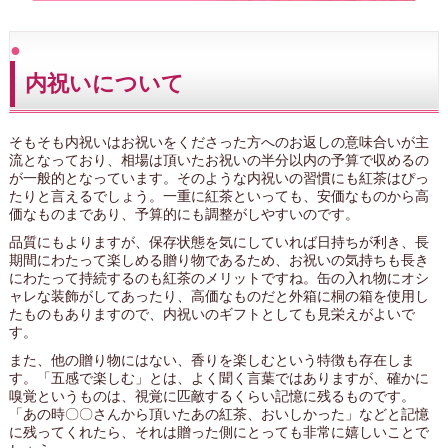
内祝いについて
そもそも内祝いはお祝いをくださった方へのお返しの意味合いが主
流となっており、相場は頂いたお祝いの半分以内の予算で収めるの
が一般的となっています。そのような内祝いの習慣にも紅茶はぴっ
たりと言えるでしょう。一重に紅茶といっても、安価なものから高
価なものまであり、予算的にも調整がしやすいのです。
品質にもよりますが、保存状態を気にしていれば日持ちが利き、長
期間にわたって楽しめる贈り物であるため、お祝いの気持ちも長き
にわたって持続するのも紅茶のメリットですね。缶の入れ物にオシ
ャレな装飾がしてあったり、高価なものだと外箱に桐の箱を使用し
たものもありますので、内祝いのギフトとしても見栄えがよいで
す。
また、他の贈り物にはない、香りを楽しむという特徴も存在しま
す。「五感で楽しむ」とは、よく聞く言葉ではありますが、確かに
嗅覚というものは、視覚に匹敵するくらい記憶に残るものです。
「あの時〇〇さんから頂いたあの紅茶、おいしかった」などと記憶
に残ってくれたら、それは贈った側にとっても非常に嬉しいことで