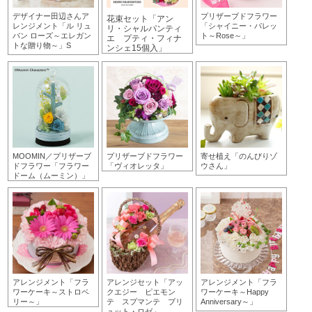
デザイナー田辺さんア
プリザーブドフラワー
花束セット「アン
レンジメント「ル リュ
「シャイニー・パレッ
リ・シャルパンティ
バン ローズ～エレガン
ト～Rose～」
エ プティ・フィナ
トな贈り物～」S
ンシェ15個入」
MOOMIN／プリザーブ
プリザーブドフラワー
寄せ植え「のんびりゾ
ドフラワー「フラワー
「ヴィオレッタ」
ウさん」
ドーム（ムーミン）」
アレンジメント「フラ
アレンジセット「アッ
アレンジメント「フラ
ワーケーキ～ストロベ
クエジー ピエモン
ワーケーキ～Happy
リー～」
テ スプマンテ ブリ
Anniversary～」
ュット・ロゼ」