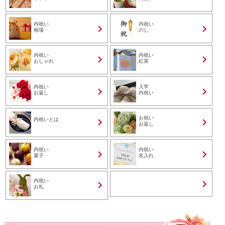
内祝い
内祝い
相場
のし
内祝い
内祝い
おしゃれ
紅茶
内祝い
入学
お返し
内祝い
お祝い
内祝いとは
お返し
内祝い
内祝い
菓子
名入れ
内祝い
お礼