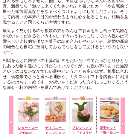
ばれるかもしれません。他にも、出産ならば赤ちゃんの名前や写
真、新築なら「遊びに来てくださいね」と書いたカードや自宅前で
撮った家族写真などをなるべくつけるようにしてくださいね。そう
して内祝いの本来の目的が伝わるように心を配ることも、相場を意
識することと同じくらい大切ですね。
最近よく見かけるのが複数の方がみんなでお金を出し合って気軽な
お祝いをくださるというもの。そういうものに対しての内祝いは可
愛らしい比較的安価なお菓子の詰め合わせやハンカチ、結婚や新築
の場合なら自宅に招待しておもてなしをしてあげるというのも良い
です。
相場をもとに内祝いの予算の計画をだいたい立てたらひとりひとり
にあった物を選びにゆけたらよいのですが、お祝い事のあった当家
というのはなかなか忙しい最中ということも多いはず。相場に合わ
せ、価格帯でさっと選べる通販や、カタログギフトを内祝いに利用
するのはおすすめです。お祝いをくださった方がにっこりするよう
な幸せ一杯の内祝いを選んであげてくださいね。
レター・ロー
ディズニー
アレンジメン
花束セット
オス
ズ“Peach
アレンジメン
ト「モスラビ
「資生堂パー
ズ「