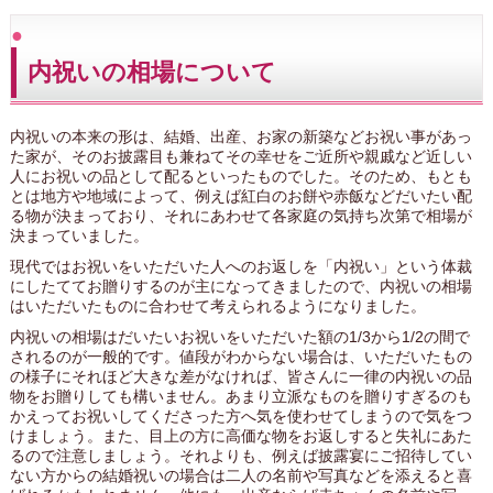
内祝いの相場について
内祝いの本来の形は、結婚、出産、お家の新築などお祝い事があっ
た家が、そのお披露目も兼ねてその幸せをご近所や親戚など近しい
人にお祝いの品として配るといったものでした。そのため、もとも
とは地方や地域によって、例えば紅白のお餅や赤飯などだいたい配
る物が決まっており、それにあわせて各家庭の気持ち次第で相場が
決まっていました。
現代ではお祝いをいただいた人へのお返しを「内祝い」という体裁
にしたててお贈りするのが主になってきましたので、内祝いの相場
はいただいたものに合わせて考えられるようになりました。
内祝いの相場はだいたいお祝いをいただいた額の1/3から1/2の間で
されるのが一般的です。値段がわからない場合は、いただいたもの
の様子にそれほど大きな差がなければ、皆さんに一律の内祝いの品
物をお贈りしても構いません。あまり立派なものを贈りすぎるのも
かえってお祝いしてくださった方へ気を使わせてしまうので気をつ
けましょう。また、目上の方に高価な物をお返しすると失礼にあた
るので注意しましょう。それよりも、例えば披露宴にご招待してい
ない方からの結婚祝いの場合は二人の名前や写真などを添えると喜