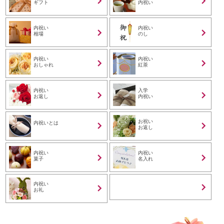
ギフト
内祝い
内祝い
内祝い
相場
のし
内祝い
内祝い
おしゃれ
紅茶
内祝い
入学
お返し
内祝い
お祝い
内祝いとは
お返し
内祝い
内祝い
菓子
名入れ
内祝い
お礼