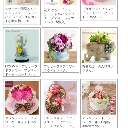
デザイナー田辺さんア
プリザーブドフラワー
花束セット「アン
レンジメント「ル リュ
「シャイニー・パレッ
リ・シャルパンティ
バン ローズ～エレガン
ト～Rose～」
エ プティ・フィナ
トな贈り物～」S
ンシェ15個入」
MOOMIN／プリザーブ
プリザーブドフラワー
寄せ植え「のんびりゾ
ドフラワー「フラワー
「ヴィオレッタ」
ウさん」
ドーム（ムーミン）」
アレンジメント「フラ
アレンジセット「アッ
アレンジメント「フラ
ワーケーキ～ストロベ
クエジー ピエモン
ワーケーキ～Happy
リー～」
テ スプマンテ ブリ
Anniversary～」