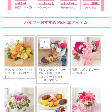
and Pink
ト「ぷわぷわ
ット～Pink
ラー 花椿ビ
タ」
MIX” ～バラ
バルーン～
Flowers～」
スケット」
に気持ちを託
Happy
して～
Birthday ミ
ッキー＆フレ
バイヤーおすすめ Pick upアイテム
ンズ～」
アレンジメント「オレ
アレンジセット「シー
花束「スタンドブーケ
ンジ・ローズバスケッ
クレットボックス ト
～Peach～」
ト」
リュフケーキ＆ガト
ー・オ・マロン」