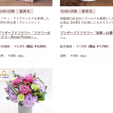
リバティ・ファブリックスを使用した
高級感のある白とゴールドを基調とし
BOXが目を惹くアレンジメント
お花は【白寿】のお祝いにもオススメ
す
プリザーブドフラワー「フラワーボ
プリザーブドフラワー「祝華～白麗
クス～Royal Purple～」
～」
売価格： ￥5,455
（税込 ￥6,000）
販売価格： ￥7,000
（税込 ￥7,700）
料： ￥880
送料： ￥880
（税込）
（税込）