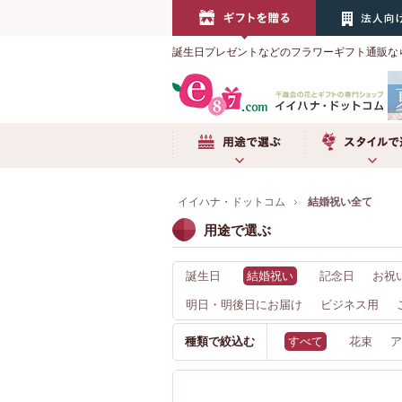
誕生日プレゼントなどのフラワーギフト通販な
用途で選ぶ
スタイルで選
イイハナ・ドットコム
結婚祝い全て
用途で選ぶ
誕生日
結婚祝い
記念日
お祝
明日・明後日にお届け
ビジネス用
種類で絞込む
すべて
花束
ア