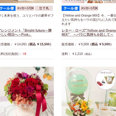
輝く未来を祝う、ユリとバラの豪華ギフ
【Yellow and Orange MIX】今、一番
ト
えたい気持ちをバラの花びらに入れて
れます
アレンジメント「Bright future～輝
レター・ローズ“Yellow and Orang
かしい明日へ～Pink」
MIX” ～バラに気持ちを託して～
売価格： ￥14,091
（税込 ￥15,500）
販売価格： ￥5,000
（税込 ￥5,500）
送料(当社負担)：
\ 0
送料： ￥1,210
（税込）