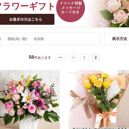
フラワーギフト
表示方法
)
価格(高い順)
名前順
58
件あります
<<
<
1
2