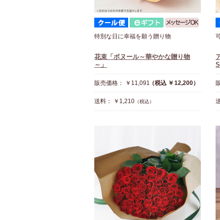
特別な日に幸福を願う贈り物
花束「ボヌール～華やかな贈り物
～」
S
販売価格： ￥11,091
（税込 ￥12,200）
販
送料： ￥1,210
送
（税込）