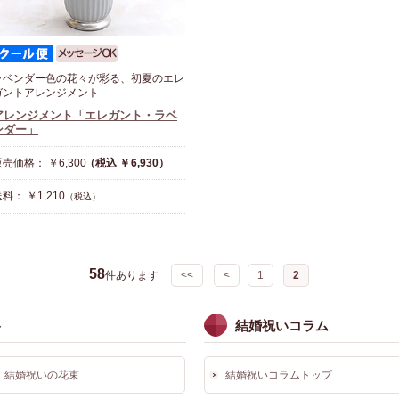
ラベンダー色の花々が彩る、初夏のエレ
ガントアレンジメント
アレンジメント「エレガント・ラベ
ンダー」
売価格： ￥6,300
（税込 ￥6,930）
料： ￥1,210
（税込）
58
件あります
<<
<
1
2
ト
結婚祝いコラム
結婚祝いの花束
結婚祝いコラムトップ