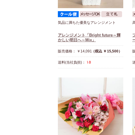
気品に満ちた優美なアレンジメント
アレンジメント「Bright future～輝
かしい明日へ～Mix」
販売価格： ￥14,091
（税込 ￥15,500）
販
送料(当社負担)：
\ 0
送