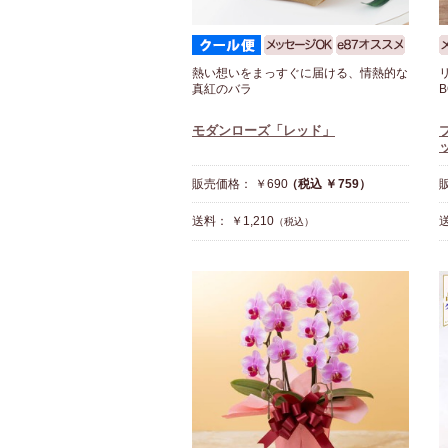
熱い想いをまっすぐに届ける、情熱的な
真紅のバラ
モダンローズ「レッド」
ッ
販売価格： ￥690
（税込 ￥759）
販
送料： ￥1,210
送
（税込）