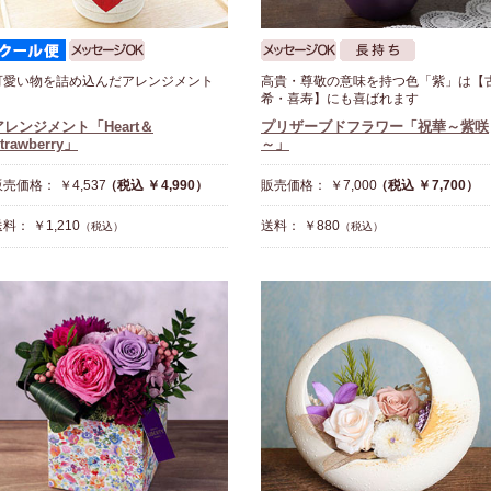
可愛い物を詰め込んだアレンジメント
高貴・尊敬の意味を持つ色「紫」は【
希・喜寿】にも喜ばれます
アレンジメント「Heart＆
プリザーブドフラワー「祝華～紫咲
trawberry」
～」
売価格： ￥4,537
（税込 ￥4,990）
販売価格： ￥7,000
（税込 ￥7,700）
料： ￥1,210
送料： ￥880
（税込）
（税込）