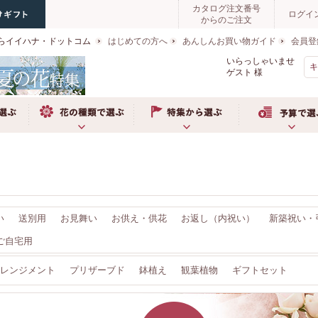
カタログ注文番号
ログイ
からのご注文
らイイハナ・ドットコム
はじめての方へ
あんしんお買い物ガイド
会員登
いらっしゃいませ
ゲスト
様
ぶ
お花の種類で選ぶ
特集から選ぶ
予算で選ぶ
い
送別用
お見舞い
お供え・供花
お返し（内祝い）
新築祝い・
ご自宅用
レンジメント
プリザーブド
鉢植え
観葉植物
ギフトセット