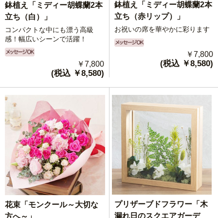
鉢植え「ミディー胡蝶蘭2本
鉢植え「ミディー胡蝶蘭2本
立ち（赤リップ）」
立ち（白）」
お祝いの席を華やかに彩ります
コンパクトな中にも漂う高級
感！幅広いシーンで活躍！
￥7,800
(税込 ￥8,580)
￥7,800
(税込 ￥8,580)
プリザーブドフラワー「木
花束「モンクール～大切な
漏れ日のスクエアガーデ
方へ～」