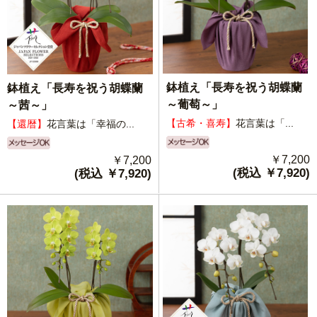
鉢植え「長寿を祝う胡蝶蘭
鉢植え「長寿を祝う胡蝶蘭
～葡萄～」
～茜～」
【古希・喜寿】
花言葉は「...
【還暦】
花言葉は「幸福の...
￥7,200
￥7,200
(税込 ￥7,920)
(税込 ￥7,920)