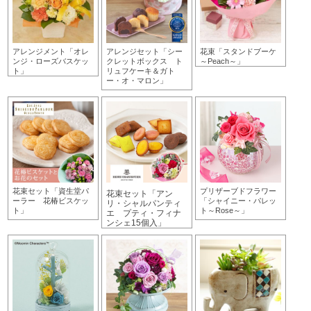
アレンジメント「オレ
アレンジセット「シー
花束「スタンドブーケ
ンジ・ローズバスケッ
クレットボックス ト
～Peach～」
ト」
リュフケーキ＆ガト
ー・オ・マロン」
花束セット「資生堂パ
プリザーブドフラワー
花束セット「アン
ーラー 花椿ビスケッ
「シャイニー・パレッ
リ・シャルパンティ
ト」
ト～Rose～」
エ プティ・フィナ
ンシェ15個入」