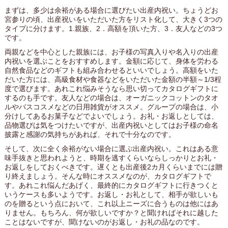
まずは、多少は余裕がある場合に選びたい出産内祝い。ちょうどお
宮参りの頃、出産祝いをいただいた方をリスト化して、大きく3つの
タイプに分けます。1.親族、2．高額を頂いた方、3．友人などの3つ
です。
両親などを中心とした親族には、お子様の写真入りや名入りの出産
内祝いを選ぶことをおすすめします。金額に応じて、身体を労わる
自然食品などのギフトも組み合わせるといいでしょう。高額をいた
だいた方には、高級食材や食器などをいただいた金額の半額～1/3程
度で選びます。あれこれ悩みそうなら思い切ってカタログギフトに
するのも手です。友人などの場合は、オーガニックコットンのタオ
ルやバスコスメなどの日用雑貨がオススメ。グループの場合は、小
分けしてあるお菓子などでよいでしょう。お礼・お返しとしては、
品物選びは気をつけたいですが、出産内祝いとしてはお子様の命名
披露と感謝の気持ちがあれば、それで十分なのです。
そして、次に全く余裕がない場合に選ぶ出産内祝い。これはある意
味手抜きと思われようと、時期を逃すくらいならしっかりとお礼・
お返しをしておくべきです。遅くとも出産後2カ月くらいまでには贈
り終えましょう。そんな時にオススメなのが、カタログギフトで
す。あれこれ悩んだあげく、最終的にカタログギフトに行きつくと
いうケースも多いようです。お返し・お礼として、相手が欲しいも
のを贈るという点において、これ以上ニーズに合うものは他にはあ
りません。もちろん、何が欲しいですか？と聞ければそれに越した
ことはないですが、聞けないのがお返し・お礼の品なのです。