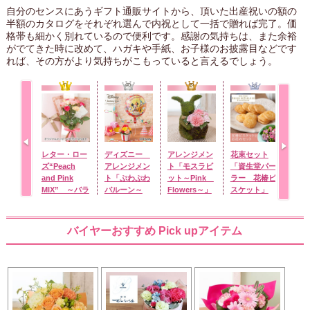
自分のセンスにあうギフト通販サイトから、頂いた出産祝いの額の
半額のカタログをそれぞれ選んで内祝として一括で贈れば完了。価
格帯も細かく別れているので便利です。感謝の気持ちは、また余裕
がでてきた時に改めて、ハガキや手紙、お子様のお披露目などです
れば、その方がより気持ちがこもっていると言えるでしょう。
レター・ロー
ディズニー
アレンジメン
花束セット
オス
ズ“Peach
アレンジメン
ト「モスラビ
「資生堂パー
ズ「
and Pink
ト「ぷわぷわ
ット～Pink
ラー 花椿ビ
タ」
MIX” ～バラ
バルーン～
Flowers～」
スケット」
に気持ちを託
Happy
して～
Birthday ミ
ッキー＆フレ
バイヤーおすすめ Pick upアイテム
ンズ～」