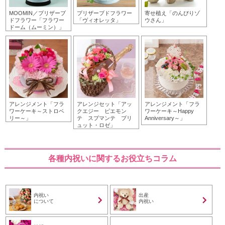
MOOMIN／プリザーブ
プリザーブドフラワー
寄せ植え「のんびりゾ
ドフラワー「フラワー
「ヴィオレッタ」
ウさん」
ドーム（ムーミン）」
アレンジメント「フラ
アレンジセット「アッ
アレンジメント「フラ
ワーケーキ～ストロベ
クエジー ピエモン
ワーケーキ～Happy
リー～」
テ スプマンテ ブリ
Anniversary～」
ュット・ロゼ」
各種内祝いに関するお役立ちコラム
内祝い
出産
について
内祝い