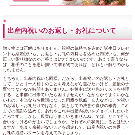
出産内祝いのお返し・お礼について
贈り物には正解はありません。祝福の気持ちを込めた誕生日プレゼ
ントも結婚祝いも、お返し・お礼の気持ちを込めた内祝いも、何が
正しい贈り物なのか、答えは1つではないのです。あえて言うなら
ば、相手のことを思い描いて贈る物であれば、どれも正解なのかも
しれません。
もちろん、出産内祝いも同様。だから、出産祝いのお返し・お礼と
して、ひとり一人相手のことを考えながら選びたいけど、産後の子
育てでなかなか時間もありません。妊娠中に送り先のリストを整理
する…と事前に出来ていたら困りませんが、なかなかうまくいかな
いもの。本当ならお世話になった両親や親戚、友人などに、お祝い
のお返し・お礼だけではなく、親としての決意や喜びの報告、これ
までの感謝を込めて、あれやこれや出産内祝いをチョイスしたいと
ころです。しかし、現実はうまくいきませんね。では、どこで折り
合いをつけるのがよいでしょうか。それぞれの状況によるとは思い
ますが、あまり余裕がないことを想定して、出産内祝いのお返し・
お礼の必勝パターンを考えてみましょう。