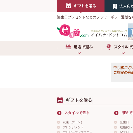
誕生日プレゼントなどのフラワーギフト通販な
用途で選ぶ
スタイルで選
申し訳ござ
ご指定の商
スタイルで選ぶ
用途で
花束（ブーケ）
誕生日
アレンジメント
結婚祝い
プリザーブドフラワー
記念日