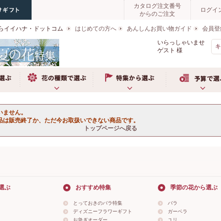
カタログ注文番号
ログイ
からのご注文
らイイハナ・ドットコム
はじめての方へ
あんしんお買い物ガイド
会員登
いらっしゃいませ
ゲスト
様
ぶ
お花の種類で選ぶ
特集から選ぶ
予算で選ぶ
いません。
品は販売終了か、ただ今お取扱いできない商品です。
トップページへ戻る
選ぶ
おすすめ特集
季節の花から選ぶ
とっておきのバラ特集
バラ
ディズニーフラワーギフト
ガーベラ
お急ぎオーダー
ユリ