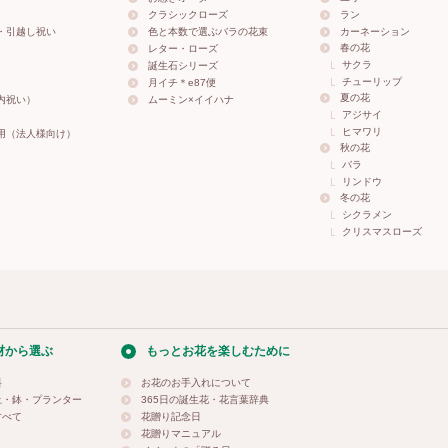
クラシックローズ
ラン
・引越し祝い
色と本数で選ぶバラの花束
カーネーション
春の花
レター・ローズ
サクラ
誕生石シリーズ
チューリップ
月イチ＊e87便
夏の花
内祝い）
ムーミン×イイハナ
アジサイ
ヒマワリ
用（法人様向け）
秋の花
バラ
リンドウ
冬の花
シクラメン
クリスマスローズ
材から選ぶ
もっとお花を楽しむために
料
お花のお手入れについて
土・鉢・プランター
365日の誕生花・花言葉辞典
すべて
花贈り記念日
花贈りマニュアル