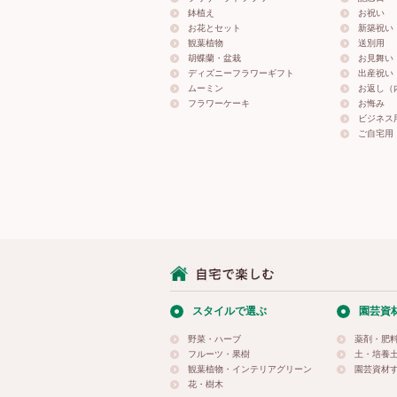
鉢植え
お祝い
お花とセット
新築祝い
観葉植物
送別用
胡蝶蘭・盆栽
お見舞い
ディズニーフラワーギフト
出産祝い
ムーミン
お返し（
フラワーケーキ
お悔み
ビジネス
ご自宅用
スタイルで選ぶ
園芸資
野菜・ハーブ
薬剤・肥
フルーツ・果樹
土・培養
観葉植物・インテリアグリーン
園芸資材
花・樹木