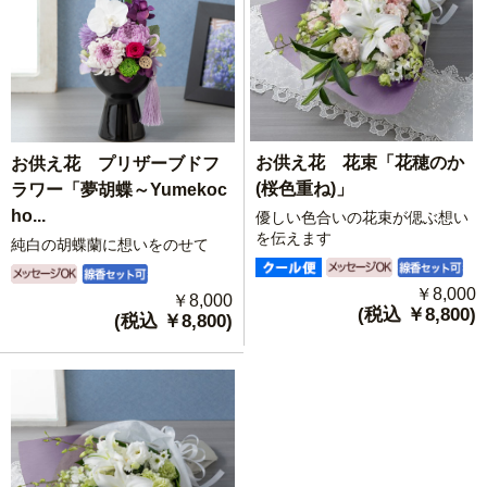
お供え花 花束「花穂のか
お供え花 プリザーブドフ
(桜色重ね)」
ラワー「夢胡蝶～Yumekoc
ho...
優しい色合いの花束が偲ぶ想い
を伝えます
純白の胡蝶蘭に想いをのせて
￥8,000
￥8,000
(税込 ￥8,800)
(税込 ￥8,800)