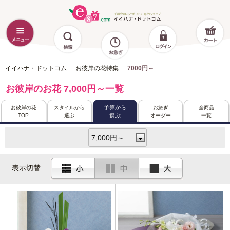
イイハナ・ドットコム
お彼岸の花特集
7000円～
お彼岸のお花 7,000円～一覧
予算から
お彼岸の花
スタイルから
お急ぎ
全商品
TOP
選ぶ
オーダー
一覧
選ぶ
表示切替: