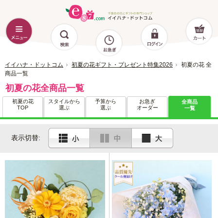
イイハナ・ドットコム
初夏の花ギフト・プレゼント特集2026
初夏の花 全
商品一覧
初夏の花全商品一覧
初夏の花
スタイルから
予算から
お急ぎ
全商品
TOP
選ぶ
選ぶ
オーダー
一覧
表示切替: