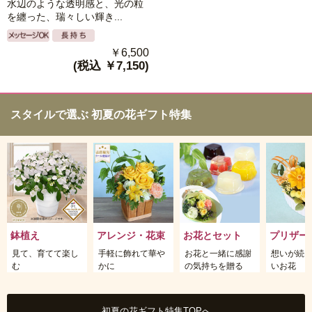
水辺のような透明感と、光の粒
を纏った、瑞々しい輝き...
￥6,500
(税込 ￥7,150)
スタイルで選ぶ 初夏の花ギフト特集
鉢植え
アレンジ・花束
お花とセット
プリザー
見て、育てて楽し
手軽に飾れて華や
お花と一緒に感謝
想いが続
む
かに
の気持ちを贈る
いお花
初夏の花ギフト特集TOPへ