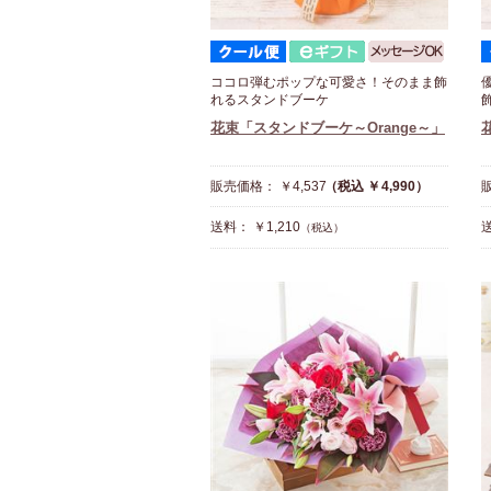
ココロ弾むポップな可愛さ！そのまま飾
れるスタンドブーケ
花束「スタンドブーケ～Orange～」
販売価格： ￥4,537
（税込 ￥4,990）
販
送料： ￥1,210
送
（税込）