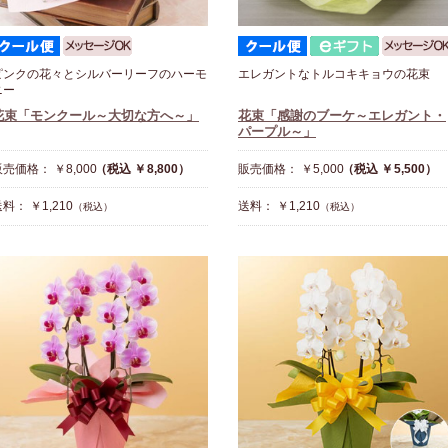
ピンクの花々とシルバーリーフのハーモ
エレガントなトルコキキョウの花束
ニー
花束「モンクール～大切な方へ～」
花束「感謝のブーケ～エレガント・
パープル～」
売価格： ￥8,000
（税込 ￥8,800）
販売価格： ￥5,000
（税込 ￥5,500）
料： ￥1,210
送料： ￥1,210
（税込）
（税込）