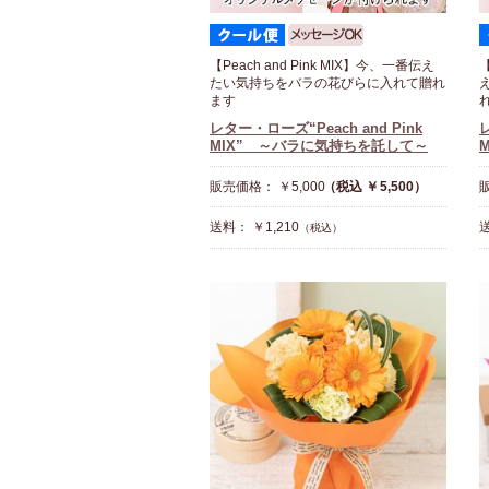
【Peach and Pink MIX】今、一番伝え
【
たい気持ちをバラの花びらに入れて贈れ
ます
レター・ローズ“Peach and Pink
レ
MIX” ～バラに気持ちを託して～
販売価格： ￥5,000
（税込 ￥5,500）
販
送料： ￥1,210
送
（税込）