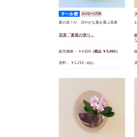
蒼の花々が、涼やかな風を運ぶ花束
花束「蒼風の便り」
販売価格： ￥4,600
（税込 ￥5,060）
販
送料： ￥1,210
送
（税込）