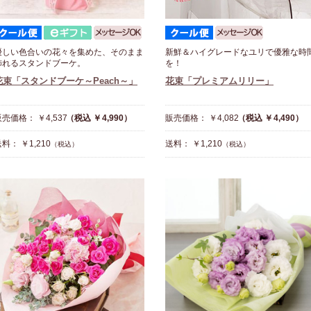
優しい色合いの花々を集めた、そのまま
新鮮＆ハイグレードなユリで優雅な時
飾れるスタンドブーケ。
を！
花束「スタンドブーケ～Peach～」
花束「プレミアムリリー」
売価格： ￥4,537
（税込 ￥4,990）
販売価格： ￥4,082
（税込 ￥4,490）
料： ￥1,210
送料： ￥1,210
（税込）
（税込）