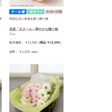
間
特別な日に幸福を願う贈り物
花束「ボヌール～華やかな贈り物
～」
販売価格： ￥11,091
（税込 ￥12,200）
送料： ￥1,210
（税込）