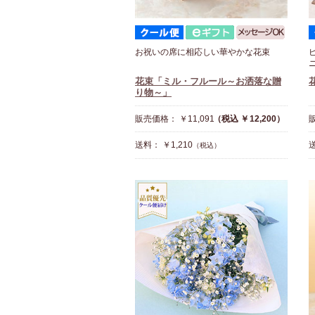
お祝いの席に相応しい華やかな花束
花束「ミル・フルール～お洒落な贈
り物～」
販売価格： ￥11,091
（税込 ￥12,200）
販
送料： ￥1,210
送
（税込）