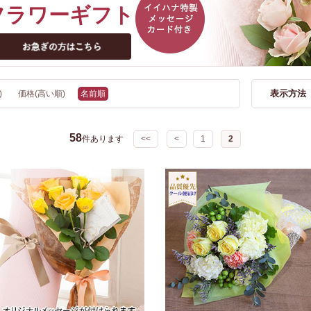
フラワーギフト
表示方法
)
価格(高い順)
名前順
58
件あります
<<
<
1
2