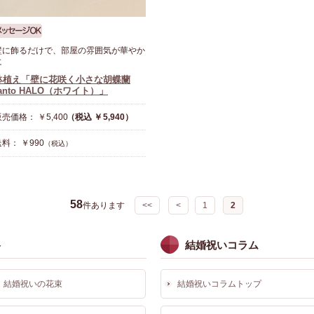
壁に飾るだけで、部屋の雰囲気が華やか
に
鉢植え「壁に花咲く小さな胡蝶蘭
ranto HALO（ホワイト）」
売価格： ￥5,400
（税込 ￥5,940）
料： ￥990
（税込）
58
件あります
<<
<
1
2
ト
結婚祝いコラム
結婚祝いの花束
結婚祝いコラムトップ