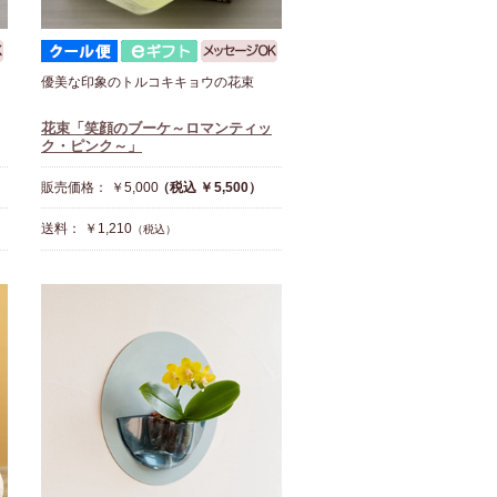
優美な印象のトルコキキョウの花束
花束「笑顔のブーケ～ロマンティッ
ク・ピンク～」
販売価格： ￥5,000
（税込 ￥5,500）
送料： ￥1,210
（税込）