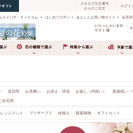
カタログ注文番号
ログイ
からのご注文
らイイハナ・ドットコム
はじめての方へ
あんしんお買い物ガイド
会員登
いらっしゃいませ
ゲスト
様
ぶ
お花の種類で選ぶ
特集から選ぶ
予算で選ぶ
い
送別用
お見舞い
お供え・供花
お返し（内祝い）
新築祝い・
ご自宅用
レンジメント
プリザーブド
鉢植え
観葉植物
ギフトセット