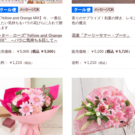
Yellow and Orange MIX】今、一番伝
香りのサプライズ！初夏の輝き、レモ
えたい気持ちをバラの花びらに入れて贈
色の魔法
れます
ター・ローズ“Yellow and Orange
花束「アーリーサマー・ブーケ」
MIX” ～バラに気持ちを託して～
売価格： ￥5,000
（税込 ￥5,500）
販売価格： ￥5,200
（税込 ￥5,720）
料： ￥1,210
送料： ￥1,210
（税込）
（税込）