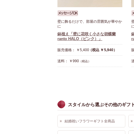
壁に飾るだけで、部屋の雰囲気が華やか
に
鉢植え「壁に花咲く小さな胡蝶蘭
ranto HALO（ピンク）」
販売価格： ￥5,400
（税込 ￥5,940）
販
送料： ￥990
送
（税込）
スタイルから選ぶその他のギフ
結婚祝いフラワーギフト全商品