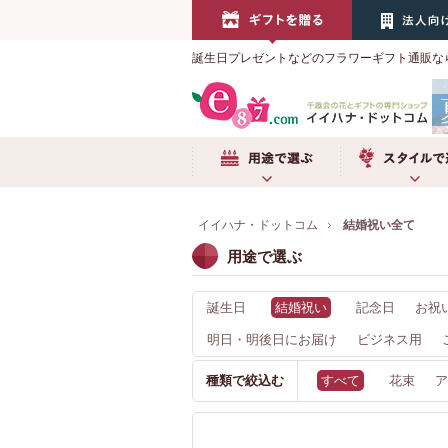
誕生日プレゼントなどのフラワーギフト通販な
用途で選ぶ
スタイルで選
イイハナ・ドットコム
結婚祝い全て
用途で選ぶ
誕生日
結婚祝い
記念日
お祝
明日・明後日にお届け
ビジネス用
種類で絞込む
すべて
花束
ア