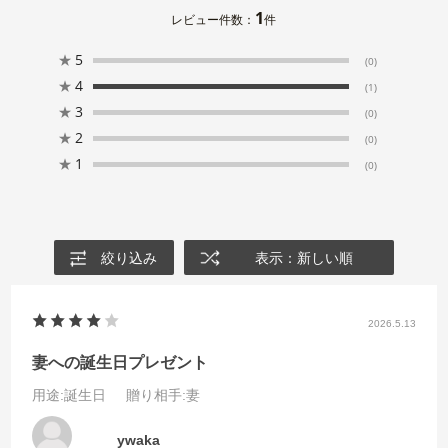
1
レビュー件数：
件
★
5
(0)
★
4
(1)
★
3
(0)
★
2
(0)
★
1
(0)
絞り込み
表示：新しい順
2026.5.13
妻への誕生日プレゼント
用途
:誕生日
贈り相手
:妻
ywaka