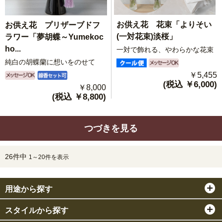
お供え花 花束「よりそい
お供え花 プリザーブドフ
(一対花束)淡桜」
ラワー「夢胡蝶～Yumekoc
ho...
一対で飾れる、やわらかな花束
純白の胡蝶蘭に想いをのせて
￥5,455
(税込 ￥6,000)
￥8,000
(税込 ￥8,800)
つづきを見る
26件中
1～20件を表示
用途から探す
スタイルから探す