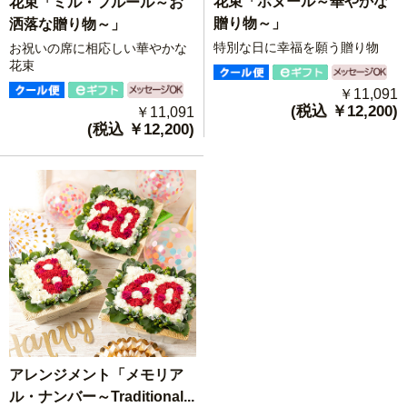
花束「ボヌール～華やかな
花束「ミル・フルール～お
贈り物～」
洒落な贈り物～」
特別な日に幸福を願う贈り物
お祝いの席に相応しい華やかな
花束
￥11,091
(税込 ￥12,200)
￥11,091
(税込 ￥12,200)
アレンジメント「メモリア
ル・ナンバー～Traditional...