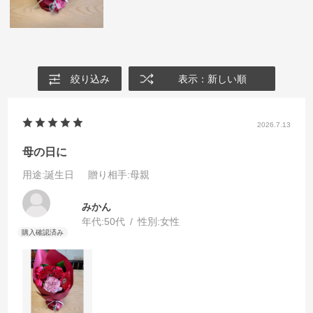
絞り込み
表示：新しい順
2026.7.13
母の日に
用途
:誕生日
贈り相手
:母親
みかん
年代:
50代
性別:
女性