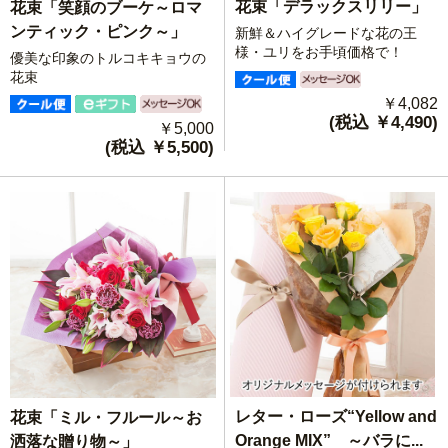
花束「デラックスリリー」
花束「笑顔のブーケ～ロマ
ンティック・ピンク～」
新鮮＆ハイグレードな花の王
様・ユリをお手頃価格で！
優美な印象のトルコキキョウの
花束
￥4,082
(税込 ￥4,490)
￥5,000
(税込 ￥5,500)
レター・ローズ“Yellow and
花束「ミル・フルール～お
Orange MIX” ～バラに...
洒落な贈り物～」