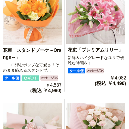
花束「プレミアムリリー」
花束「スタンドブーケ～Ora
nge～」
新鮮＆ハイグレードなユリで優
雅な時間を！
ココロ弾むポップな可愛さ！そ
のまま飾れるスタンドブ...
￥4,082
(税込 ￥4,490)
￥4,537
(税込 ￥4,990)