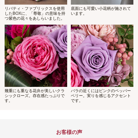
リバティ・ファブリックスを使用
底面にも可愛い小花柄が施されて
したBOXに、「尊敬」の意味を持
います。
つ紫色の花々をあしらいました。
幾重にも重なる花弁が美しいクラ
バラの近くにはピンクのペッパー
シックローズ。存在感たっぷりで
ベリー。実りを感じるアクセント
す。
です。
お客様の声