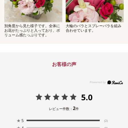
別角度から見た様子です。全体に
大輪のバラとスプレーバラを組み
お花がたっぷりと入っており、ボ
合わせています。
リューム感たっぷりです。
お客様の声
5.0
2
レビュー件数：
件
★
5
(2)
★
4