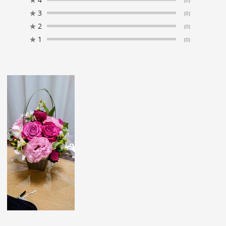
(0)
★
3
(0)
★
2
(0)
★
1
(0)