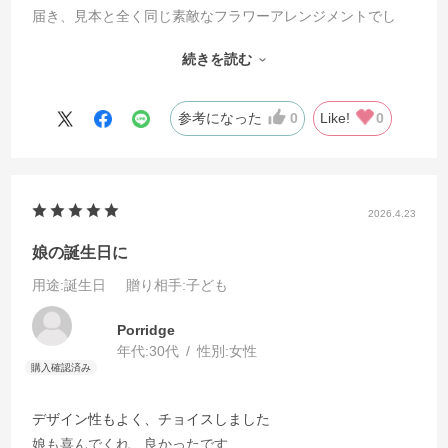
届き、見本と全く同じ素敵なフラワーアレンジメントでし
た。コロナ以後、病棟へのお見舞いが自粛されていて直接会
続きを読む
えないため、元気を出してという気持ちを伝えるのにピッタ
リでした。とても喜んでいたので、こちらも贈ったかいがあ
りました。ありがとうございました。
参考になった
0
Like!
0
2026.4.23
娘の誕生日に
用途
:誕生日
贈り相手
:子ども
Porridge
年代:
30代
性別:
女性
デザイン性もよく、チョイスしました
娘も喜んでくれ、良かったです