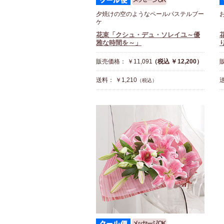
夕焼けの空のようなペールパステルブー
ケ
花束「クシュ・デュ・ソレイユ～優
雅な時間を～」
販売価格： ￥11,091
（税込 ￥12,200）
販
送料： ￥1,210
送
（税込）