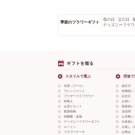
母の日
父の日
季節のフラワーギフト
ディズニーフラワ
スタイルで選ぶ
用途で
花束（ブーケ）
誕生日
アレンジメント
結婚祝い
プリザーブドフラワー
記念日
鉢植え
お祝い
お花とセット
新築祝い
観葉植物
送別用
胡蝶蘭・盆栽
お見舞い
ディズニーフラワーギフト
出産祝い
ムーミン
お返し（
フラワーケーキ
お悔み