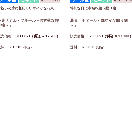
お祝いの席に相応しい華やかな花束
特別な日に幸福を願う贈り物
花束「ミル・フルール～お洒落な贈
花束「ボヌール～華やかな贈り物
り物～」
～」
売価格： ￥11,091
（税込 ￥12,200）
販売価格： ￥11,091
（税込 ￥12,200
料： ￥1,210
送料： ￥1,210
（税込）
（税込）