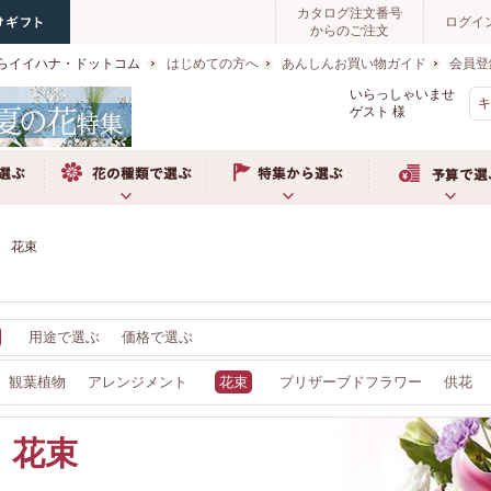
カタログ注文番号
ログイ
からのご注文
らイイハナ・ドットコム
はじめての方へ
あんしんお買い物ガイド
会員登
いらっしゃいませ
ゲスト
様
ぶ
お花の種類で選ぶ
特集から選ぶ
予算で選ぶ
花束
用途で選ぶ
価格で選ぶ
観葉植物
アレンジメント
花束
プリザーブドフラワー
供花
ト
花束