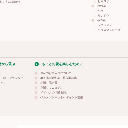
ヒマワリ
用（法人様向け）
秋の花
バラ
リンドウ
冬の花
シクラメン
クリスマスローズ
材から選ぶ
もっとお花を楽しむために
料
お花のお手入れについて
土・鉢・プランター
365日の誕生花・花言葉辞典
すべて
花贈り記念日
花贈りマニュアル
イイハナの「贈る日」
ベルメゾンネットへポイント交換