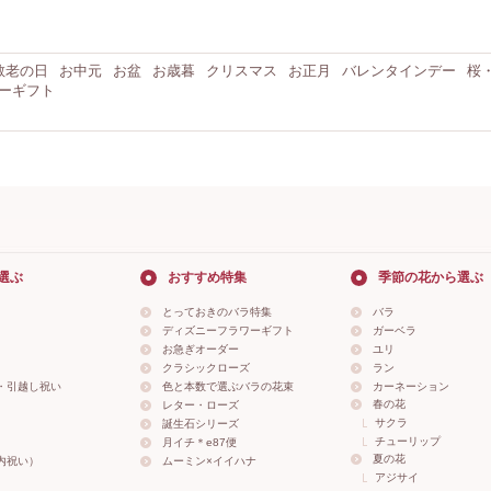
敬老の日
お中元
お盆
お歳暮
クリスマス
お正月
バレンタインデー
桜
ーギフト
選ぶ
おすすめ特集
季節の花から選ぶ
とっておきのバラ特集
バラ
ディズニーフラワーギフト
ガーベラ
お急ぎオーダー
ユリ
クラシックローズ
ラン
・引越し祝い
色と本数で選ぶバラの花束
カーネーション
春の花
レター・ローズ
サクラ
誕生石シリーズ
チューリップ
月イチ＊e87便
夏の花
内祝い）
ムーミン×イイハナ
アジサイ