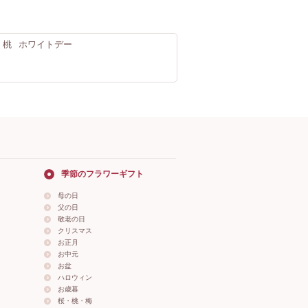
・桃
ホワイトデー
季節のフラワーギフト
母の日
父の日
敬老の日
クリスマス
お正月
お中元
お盆
ハロウィン
お歳暮
桜・桃・梅