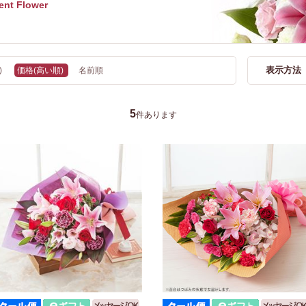
ent Flower
表示方法
)
価格(高い順)
名前順
5
件あります