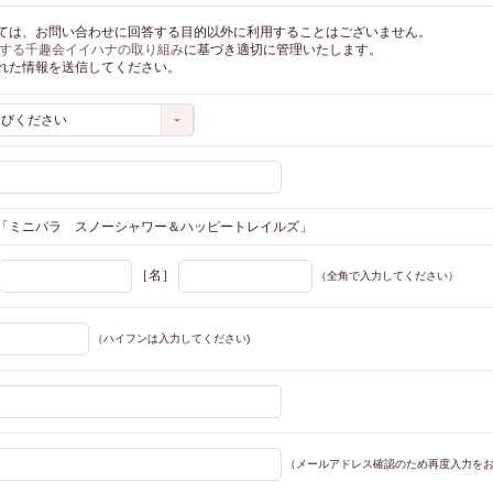
ては、お問い合わせに回答する目的以外に利用することはございません。
する千趣会イイハナの取り組み
に基づき適切に管理いたします。
れた情報を送信してください。
選びください
「ミニバラ スノーシャワー＆ハッピートレイルズ」
［名］
（全角で入力してください）
（ハイフンは入力してください)
（メールアドレス確認のため再度入力をお