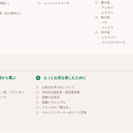
夏の花
内祝い）
ムーミン×イイハナ
アジサイ
ヒマワリ
用（法人様向け）
秋の花
バラ
リンドウ
冬の花
シクラメン
クリスマスローズ
材から選ぶ
もっとお花を楽しむために
料
お花のお手入れについて
土・鉢・プランター
365日の誕生花・花言葉辞典
すべて
花贈り記念日
花贈りマニュアル
イイハナの「贈る日」
ベルメゾンネットへポイント交換