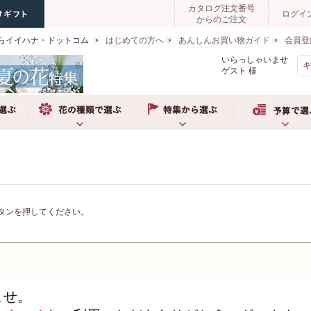
カタログ注文番号
ログイ
からのご注文
らイイハナ・ドットコム
はじめての方へ
あんしんお買い物ガイド
会員登
いらっしゃいませ
ゲスト
様
ぶ
お花の種類で選ぶ
特集から選ぶ
予算で選ぶ
タンを押してください。