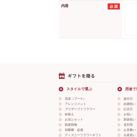
内容
スタイルで選ぶ
用途で
花束（ブーケ）
誕生日
アレンジメント
結婚祝い
プリザーブドフラワー
記念日
鉢植え
お祝い
お花とセット
新築祝い
観葉植物
送別用
胡蝶蘭・盆栽
お見舞い
ディズニーフラワーギフト
出産祝い