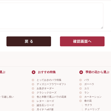
選ぶ
おすすめ特集
季節の花から選ぶ
とっておきのバラ特集
バラ
ディズニーフラワーギフト
ガーベラ
お急ぎオーダー
ユリ
クラシックローズ
ラン
・引越し祝い
色と本数で選ぶバラの花束
カーネーション
春の花
レター・ローズ
サクラ
誕生石シリーズ
チューリップ
月イチ＊e87便