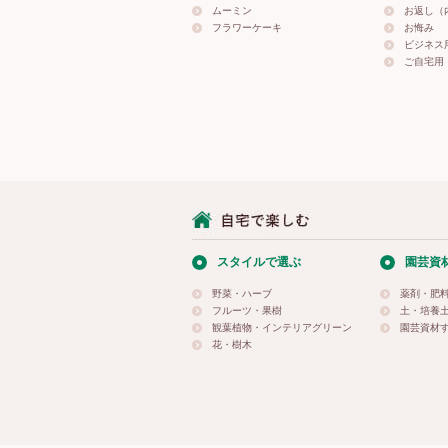
ムーミン
お返し（
フラワーケーキ
お悔み
ビジネス
ご自宅用
スタイルで選ぶ
園芸資
野菜・ハーブ
薬剤・肥
フルーツ・果樹
土・培養
観葉植物・インテリアグリーン
園芸資材
花・樹木