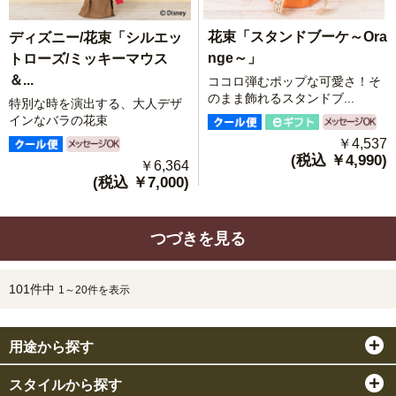
花束「スタンドブーケ～Ora
ディズニー/花束「シルエッ
nge～」
トローズ/ミッキーマウス
＆...
ココロ弾むポップな可愛さ！そ
のまま飾れるスタンドブ...
特別な時を演出する、大人デザ
インなバラの花束
￥4,537
(税込 ￥4,990)
￥6,364
(税込 ￥7,000)
つづきを見る
101件中
1～20件を表示
用途から探す
スタイルから探す