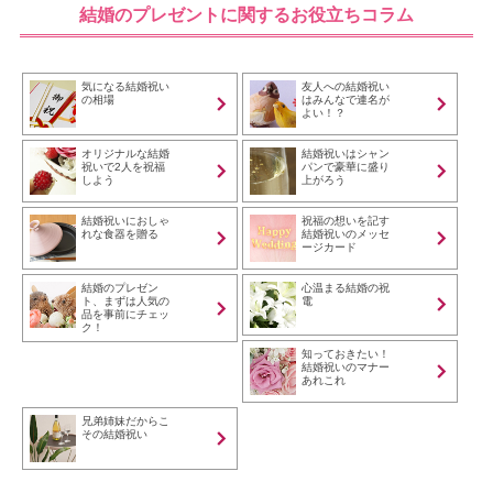
結婚のプレゼントに関するお役立ちコラム
気になる結婚祝い
友人への結婚祝い
の相場
はみんなで連名が
よい！？
オリジナルな結婚
結婚祝いはシャン
祝いで2人を祝福
パンで豪華に盛り
しよう
上がろう
結婚祝いにおしゃ
祝福の想いを記す
れな食器を贈る
結婚祝いのメッセ
ージカード
結婚のプレゼン
心温まる結婚の祝
ト、まずは人気の
電
品を事前にチェッ
ク！
知っておきたい！
結婚祝いのマナー
あれこれ
兄弟姉妹だからこ
その結婚祝い