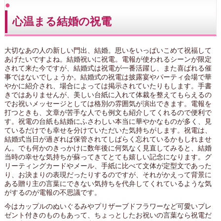
心温まる結婚の祝電
大切なあの人の新しい門出、結婚。思いをいっぱいこめて祝福して
あげたいですよね。結婚祝いに祝電。電報が使われるシーンが限定
されて来た今ですが、結婚式は祝電が一番活躍し、また喜ばれる催
事ではないでしょうか。結婚式の祝電は披露宴やパーティ会場で華
やかに紹介され、場合によっては掲示されていたりもします。手書
きではありませんが、美しい台紙に入れて体裁を整えてもらえるの
でお祝いメッセージとしては格別の雰囲気が演出できます。電報を
打つときも、文章が苦手な人でも例文も紹介してくれるので便利で
す。祝電の台紙も結婚にふさわしい本当に華やかなものが多く、見
ているだけでも幸せを分けていただいた気持ちがします。祝電は、
結婚式当日が過ぎれば保管されてしばらく忘れているかもしれませ
ん。でも何かのきっかけに数年後に何気なく見直してみると、結婚
当時の幸せな気持ちが蘇ってきてとても嬉しい記念になります。グ
リーティングカードやメール、手紙に比べて文体が定型文であった
り、お決まりの表現だったりするのですが、それがかえって背景に
ある贈り主の言葉にできない気持ちを代弁してくれているような気
がするのが電報の不思議です。
今はカップルのぬいぐるみやプリザーブドフラワーなど可愛いプレ
ゼント付きのものもあって、ちょっとしたお祝いの言葉なら祝電だ