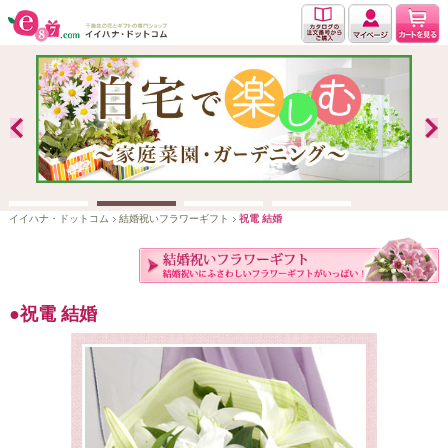
イイハナ・ドットコム
結婚祝いフラワーギフト
祝電 結婚
祝電 結婚