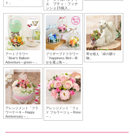
ト」
エ プティ・フィナ
ンシェ15個入」
アートフラワー
プリザーブドフラワー
寄せ植え「緑の贈り
「Bear's Balloon
「Happiness Bird～幸
物」
Adventure～green～」
せを運ぶ鳥～」
アレンジメント「フラ
アレンジメント「フェ
ワーケーキ～Happy
ド フルラージュ～Rose
Anniversary～」
～」