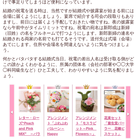
けで事足りてしまうほど便利になっています。
結婚の祝電を送る時は、当然ですが結婚式や披露宴が始まる前には
会場に届くようにしましょう。宴席で紹介する司会の段取りもあり
ますし、前日には届くよう手配しておきたい物ですね。夜の披露宴
なら午前中がタイムリミットですね。祝電の宛名は新郎或は新婦
（旧姓）の名をフルネームで打つようにします。新郎新婦の連名や
結婚される両家の名前でも打てるそうです。送付先は式場（会場）
あてにします。住所や会場名を間違えないように気をつけましょ
う。
何かとバタバタする結婚式当日。祝電の差出人名は受け取る側がど
この誰かよくわかるように、所属の団体名（会社の部署や◯◯大学
◯科同級生など）ひと工夫して、わかりやすいように気を配りまし
ょう。
レター・ロー
アレンジメン
アレンジメン
花束セット
花束
ズ“Peach
ト「ぷわぷわ
ト「モスラビ
「資生堂パー
ラッ
and Pink
バルーン～
ット～Pink
ラー 花椿ビ
ケ」
MIX” ～バラ
Happy
Flowers～」
スケット」
に気持ちを託
Birthday～