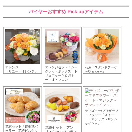
して～
pink」
バイヤーおすすめ Pick upアイテム
アレンジ
アレンジセット「シー
花束「スタンドブーケ
「サニー・オレンジ」
クレットボックス ト
～Orange～」
リュフケーキ＆ガト
ー・オ・マロン」
ディズニー/プリザーブ
ドフラワー「スイー
ト・マジック～サンシ
ャイン～」
花束セット「資生堂パ
花束セット「アン
ーラー 花椿ビスケッ
リ・シャルパンティ