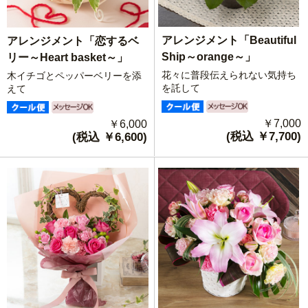
アレンジメント「Beautiful
アレンジメント「恋するベ
Ship～orange～」
リー～Heart basket～」
花々に普段伝えられない気持ち
木イチゴとペッパーベリーを添
を託して
えて
￥7,000
￥6,000
(税込 ￥7,700)
(税込 ￥6,600)