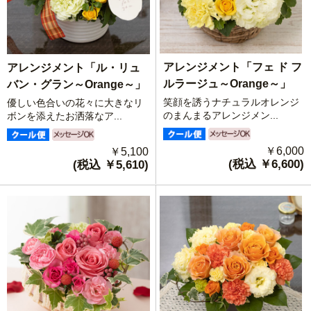
アレンジメント「フェ ド フ
アレンジメント「ル・リュ
ルラージュ～Orange～」
バン・グラン～Orange～」
笑顔を誘うナチュラルオレンジ
優しい色合いの花々に大きなリ
のまんまるアレンジメン...
ボンを添えたお洒落なア...
￥6,000
￥5,100
(税込 ￥6,600)
(税込 ￥5,610)