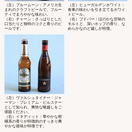
（左）ブルームーン：アメリカ生
（左）ヒューガルデンホワイト：
まれのクラフトビールで、フルー
食事の味わいを引き立てるホワイ
ティでまろやかな味わい。
トビール。
（右）チャーン：さっぱりとした
（右）ブドバー：ほのかな甘味の
口当たりと独特のコクと香りのビ
モルトと、深いホップの香り、な
ールです。
めらかなのど越しが特徴。
（左）ヴァルシュタイナー：ジャ
ーマン・プレミアム・ピルスナー
として知られ、爽快な喉越しをご
堪能ください。
（右）イネディット：華やかな柑
橘系の香りが特徴的のすっきり爽
やかな後味が特徴です。