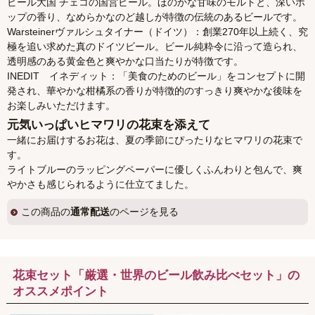
ビール大国 チェコの国営ビール。ほのかな甘味のモルトと、深いホ
ップの香り、なめらかなのど越しが特徴の伝統のあるビールです。
Warsteinerヴァルシュタイナー（ドイツ）：創業270年以上続く、究
極を追い求めた真のドイツビール。ビール純粋令に沿って造られ、
透明感のある黄金色と爽やかな口当たりが特徴です。
INEDIT イネディット：「美食のためのビール」をコンセプトに開
発され、華やかな柑橘系の香りが特徴的のすっきり爽やかな後味を
お楽しみいただけます。
元気いっぱいヒマワリの花束を添えて
一緒にお届けするお花は、夏の季節にぴったりなヒマワリの花束で
す。
ライトブルーのラッピングペーパーに優しくふんわりと包んで、爽
やかさも感じられるように仕立てました。
この商品の
通常配送
のページを見る
花束セット「厳選・世界のビール飲み比べセット」の
オススメポイント