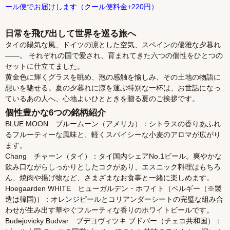
ール便でお届けします（クール便料金+220円）
日常を飛び出して世界を巡る旅へ
タイの陽気な風、ドイツの凛とした空気、スペインの優雅な夕暮れ
――。 それぞれの国で愛され、育まれてきた六つの個性をひとつの
セットに仕立てました。
黄金色に輝くグラスを眺め、泡の感触を愉しみ、その土地の物語に
想いを馳せる。夏の夕暮れに涼を運ぶ特別な一杯は、お世話になっ
ているあの人へ、心地よいひとときを贈る夏のご挨拶です。
個性豊かな6つの銘柄紹介
BLUE MOON ブルームーン（アメリカ）：シトラスの香りあふれ
るフルーティーな風味と、軽くスパイシーな小麦のアロマが広がり
ます。
Chang チャーン（タイ）：タイ国内シェアNo.1ビール。爽やかな
飲み口ながらしっかりとしたコクがあり、エスニック料理はもちろ
ん、焼肉や揚げ物など、さまざまなお食事と一緒に楽しめます。
Hoegaarden WHITE ヒューガルデン・ホワイト（ベルギー（※製
造は韓国)）：オレンジピールとコリアンダーシートの完璧な組み合
わせが生み出す華やぐフルーティな香りのホワイトビールです。
Budejovicky Budvar ブデヨヴィツキ ブドバー（チェコ共和国）：