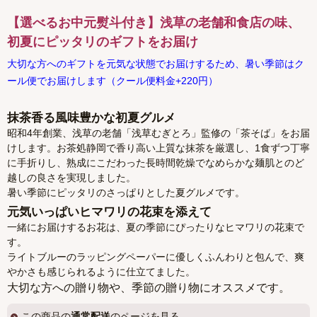
【選べるお中元熨斗付き】浅草の老舗和食店の味、
初夏にピッタリのギフトをお届け
大切な方へのギフトを元気な状態でお届けするため、暑い季節はク
ール便でお届けします（クール便料金+220円）
抹茶香る風味豊かな初夏グルメ
昭和4年創業、浅草の老舗「浅草むぎとろ」監修の「茶そば」をお届
けします。お茶処静岡で香り高い上質な抹茶を厳選し、1食ずつ丁寧
に手折りし、熟成にこだわった長時間乾燥でなめらかな麺肌とのど
越しの良さを実現しました。
暑い季節にピッタリのさっぱりとした夏グルメです。
元気いっぱいヒマワリの花束を添えて
一緒にお届けするお花は、夏の季節にぴったりなヒマワリの花束で
す。
ライトブルーのラッピングペーパーに優しくふんわりと包んで、爽
やかさも感じられるように仕立てました。
大切な方への贈り物や、季節の贈り物にオススメです。
この商品の
通常配送
のページを見る