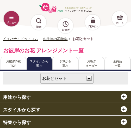
イイハナ・ドットコム
お彼岸の花特集
お花とセット
お彼岸のお花 アレンジメント一覧
スタイルから
お彼岸の花
予算から
お急ぎ
全商品
TOP
選ぶ
オーダー
一覧
選ぶ
用途から探す
スタイルから探す
特集から探す