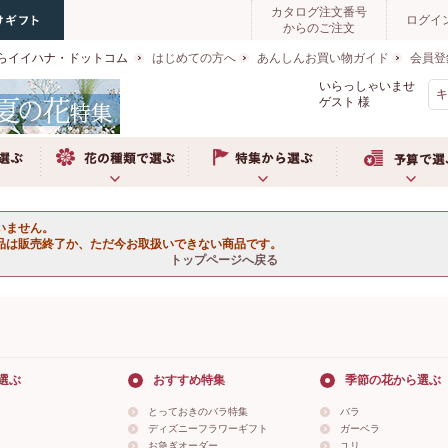
カタログ注文番号
ログイ
からのご注文
らイイハナ・ドットコム
はじめての方へ
あんしんお買い物ガイド
会員登
いらっしゃいませ
ゲスト
様
ぶ
お花の種類で選ぶ
特集から選ぶ
予算で選ぶ
いません。
品は販売終了か、ただ今お取扱いできない商品です。
トップページへ戻る
選ぶ
おすすめ特集
季節の花から選ぶ
とっておきのバラ特集
バラ
ディズニーフラワーギフト
ガーベラ
お急ぎオーダー
ユリ