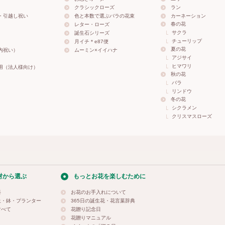
クラシックローズ
ラン
・引越し祝い
色と本数で選ぶバラの花束
カーネーション
春の花
レター・ローズ
サクラ
誕生石シリーズ
チューリップ
月イチ＊e87便
夏の花
内祝い）
ムーミン×イイハナ
アジサイ
ヒマワリ
用（法人様向け）
秋の花
バラ
リンドウ
冬の花
シクラメン
クリスマスローズ
材から選ぶ
もっとお花を楽しむために
料
お花のお手入れについて
土・鉢・プランター
365日の誕生花・花言葉辞典
すべて
花贈り記念日
花贈りマニュアル