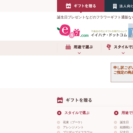
誕生日プレゼントなどのフラワーギフト通販な
用途で選ぶ
スタイルで選
申し訳ござ
ご指定の商
スタイルで選ぶ
用途で
花束（ブーケ）
誕生日
アレンジメント
結婚祝い
プリザーブドフラワー
記念日