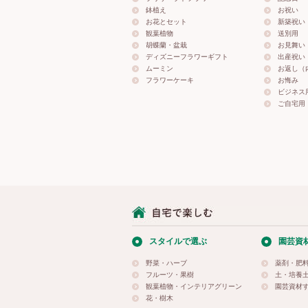
鉢植え
お祝い
お花とセット
新築祝い
観葉植物
送別用
胡蝶蘭・盆栽
お見舞い
ディズニーフラワーギフト
出産祝い
ムーミン
お返し（
フラワーケーキ
お悔み
ビジネス
ご自宅用
スタイルで選ぶ
園芸資
野菜・ハーブ
薬剤・肥
フルーツ・果樹
土・培養
観葉植物・インテリアグリーン
園芸資材
花・樹木