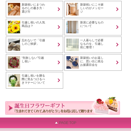
新築祝いにまつわ
新築祝いにこそ嬉
るのしの書き方・
しいのがメッセー
選び方
ジ
引越し祝いの人気
新居に必要なもの
商品は？
について
忘れないで「引越
一人暮らしで必要
しのご挨拶」
なものを、引越し
前に整理！
“失敗しない”引越
新築祝いのお返し
し祝い
に、思い出に残る
お披露目会を
引越し祝いを贈る
際に気をつけるべ
きマナーについて
PAGE TOP