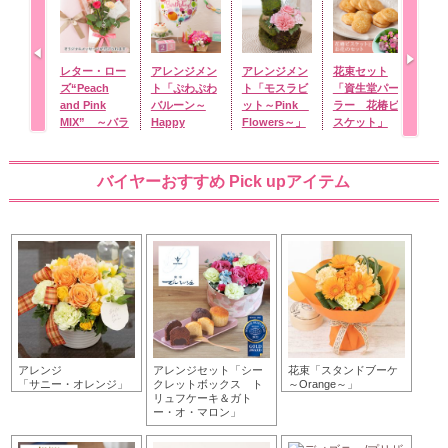
レター・ロー
アレンジメン
アレンジメン
花束セット
花束
ズ“Peach
ト「ぷわぷわ
ト「モスラビ
「資生堂パー
ラッ
and Pink
バルーン～
ット～Pink
ラー 花椿ビ
ケ」
MIX” ～バラ
Happy
Flowers～」
スケット」
に気持ちを託
Birthday～
して～
pink」
バイヤーおすすめ Pick upアイテム
アレンジ
アレンジセット「シー
花束「スタンドブーケ
「サニー・オレンジ」
クレットボックス ト
～Orange～」
リュフケーキ＆ガト
ー・オ・マロン」