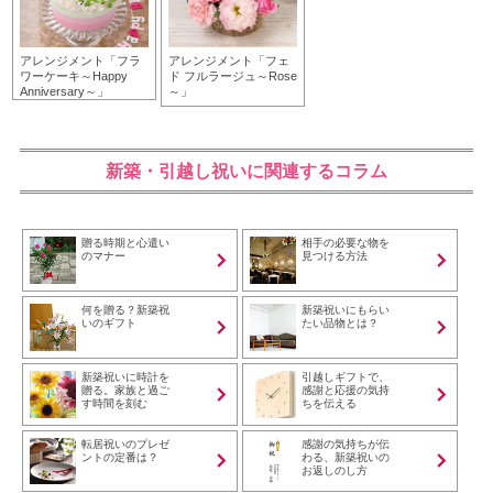
アレンジメント「フラ
アレンジメント「フェ
ワーケーキ～Happy
ド フルラージュ～Rose
Anniversary～」
～」
新築・引越し祝いに関連するコラム
贈る時期と心遣い
相手の必要な物を
のマナー
見つける方法
何を贈る？新築祝
新築祝いにもらい
いのギフト
たい品物とは？
新築祝いに時計を
引越しギフトで、
贈る。家族と過ご
感謝と応援の気持
す時間を刻む
ちを伝える
転居祝いのプレゼ
感謝の気持ちが伝
ントの定番は？
わる、新築祝いの
お返しのし方