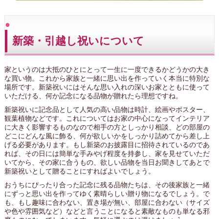
新築・引越し祝いについて
家というのは大抵のひとにとって一生に一度できるかどうかの大き
な買い物。これから家族と一緒に思い出を作っていく本当に特別な
場所です。新築祝いにはそんな思い入れの深いお家とともに使って
いただける、何か記念になる品物が贈れたら理想ですね。
新築祝いに記念品として人気の高い品物は時計、絵画やポスター、
観葉植物などです。これについてはお家の中心になってインテリア
に大きく影響するものなので相手の方としっかり相談、どの部屋の
どこにどんな風に飾る、何が欲しいかをしっかり詰めてから差し上
げる必要があります。もし新築のお披露目に招待されているのであ
れば、その日には簡単な手みやげ程度を持参し、家を見せていただ
いてから、その家に合うもの、欲しい品物を当日お聞きしてあとで
新築祝いとして贈ることにすればよいでしょう。
おうちにぴったり合った記念に残る品物たちは、その後家族と一緒
にずっと思い出を作ってゆく素晴らしい贈り物になるでしょう。で
も、もし趣味に合わない、置き場が無い、部屋に合わない（サイズ
や色や雰囲気など）などと言うことになると素敵なものも単なる邪