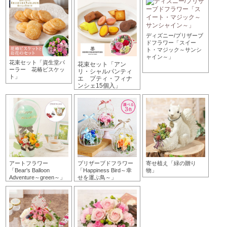
ディズニー/プリザーブ
ドフラワー「スイー
ト・マジック～サンシ
ャイン～」
花束セット「資生堂パ
花束セット「アン
ーラー 花椿ビスケッ
リ・シャルパンティ
ト」
エ プティ・フィナ
ンシェ15個入」
アートフラワー
プリザーブドフラワー
寄せ植え「緑の贈り
「Bear's Balloon
「Happiness Bird～幸
物」
Adventure～green～」
せを運ぶ鳥～」