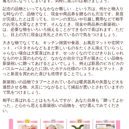
魔ものになってしまいます。気軽に選ぶのは避けましょう。
記念の品物といってもなかなか難しい…という方は、何かと物入り
な時なので、品物でなく、現金や商品券を贈るのも方法です。新居
が完成したとは言っても、ローンの支払いや引越し費用などで相手
のお宅も大変なときです。そんなとき、現金や商品券の新築祝い
は、必要な物をいろいろ揃えることができるので喜ばれます。ただ
し、目上の方に現金は失礼とされているので気をつけましょう。
大きな物でなくても、キッチン雑貨や食器、お風呂マットや玄関マ
ット、バスタオルなどもまだ新しいものをたくさん揃えていらっし
ゃらない場合は大変喜ばれます。せっかくなのでとびきりおしゃれ
なものや上質のものなど、なかなか自分では手が届きにくい品物を
新築祝いに贈ってあげるとよいでしょう。例えば新居のピカピカの
バスルームにあなたに頂いたホテル仕様のバスタオルとマット…き
っと新居を買われた喜びも倍増することでしょう。
新築祝いの品物でタブーとされているのは暖房器具や灰皿など火を
連想させる物。火災につながるとして縁起が悪いとされていますの
で気をつけましょう。
相手に喜ばれることはもちろんですが、あなた自身も「贈ってよか
った」と心から思える新築祝いの品物を、ぜひ選んでみてくださ
い。