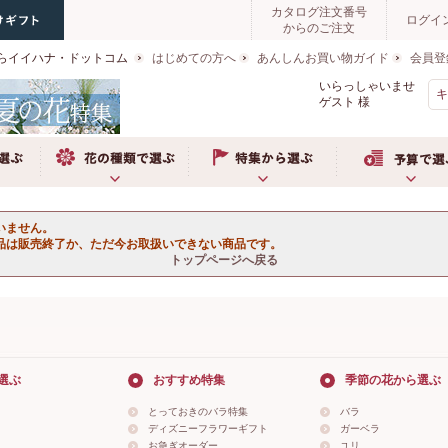
カタログ注文番号
ログイ
からのご注文
らイイハナ・ドットコム
はじめての方へ
あんしんお買い物ガイド
会員登
いらっしゃいませ
ゲスト
様
ぶ
お花の種類で選ぶ
特集から選ぶ
予算で選ぶ
いません。
品は販売終了か、ただ今お取扱いできない商品です。
トップページへ戻る
選ぶ
おすすめ特集
季節の花から選ぶ
とっておきのバラ特集
バラ
ディズニーフラワーギフト
ガーベラ
お急ぎオーダー
ユリ