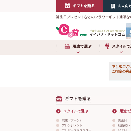
誕生日プレゼントなどのフラワーギフト通販な
用途で選ぶ
スタイルで選
申し訳ござ
ご指定の商
スタイルで選ぶ
用途で
花束（ブーケ）
誕生日
アレンジメント
結婚祝い
プリザーブドフラワー
記念日