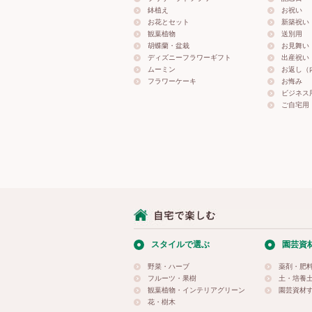
鉢植え
お祝い
お花とセット
新築祝い
観葉植物
送別用
胡蝶蘭・盆栽
お見舞い
ディズニーフラワーギフト
出産祝い
ムーミン
お返し（
フラワーケーキ
お悔み
ビジネス
ご自宅用
スタイルで選ぶ
園芸資
野菜・ハーブ
薬剤・肥
フルーツ・果樹
土・培養
観葉植物・インテリアグリーン
園芸資材
花・樹木