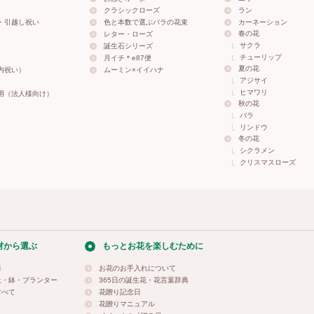
クラシックローズ
ラン
・引越し祝い
色と本数で選ぶバラの花束
カーネーション
春の花
レター・ローズ
サクラ
誕生石シリーズ
チューリップ
月イチ＊e87便
夏の花
内祝い）
ムーミン×イイハナ
アジサイ
ヒマワリ
用（法人様向け）
秋の花
バラ
リンドウ
冬の花
シクラメン
クリスマスローズ
材から選ぶ
もっとお花を楽しむために
料
お花のお手入れについて
土・鉢・プランター
365日の誕生花・花言葉辞典
すべて
花贈り記念日
花贈りマニュアル