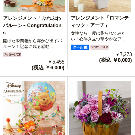
アレンジメント「ロマンテ
アレンジメント「ぷわぷわ
ィック・アーチ」
バルーン～Congratulation
s...
女性なら一度は贈られてみた
い！心浮き立つ華やかなア...
開けた瞬間箱から浮かび出すバ
ルーン！記念に残る感動...
￥7,273
(税込 ￥8,000)
￥5,455
(税込 ￥6,000)