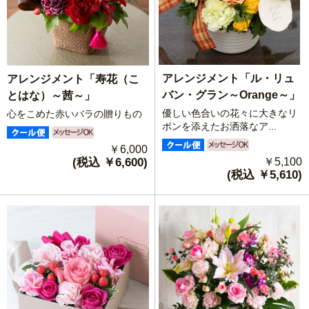
アレンジメント「ル・リュ
アレンジメント「寿花（こ
バン・グラン～Orange～」
とはな）～茜～」
優しい色合いの花々に大きなリ
心をこめた赤いバラの贈りもの
ボンを添えたお洒落なア...
￥6,000
(税込 ￥6,600)
￥5,100
(税込 ￥5,610)