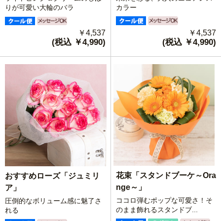
カラー
りが可愛い大輪のバラ
￥4,537
￥4,537
(税込 ￥4,990)
(税込 ￥4,990)
花束「スタンドブーケ～Ora
おすすめローズ「ジュミリ
nge～」
ア」
ココロ弾むポップな可愛さ！そ
圧倒的なボリューム感に魅了さ
のまま飾れるスタンドブ...
れる