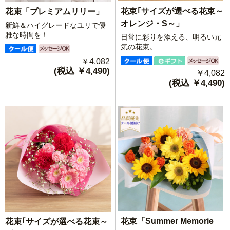
花束｢サイズが選べる花束～
花束「プレミアムリリー」
オレンジ・S～」
新鮮＆ハイグレードなユリで優
雅な時間を！
日常に彩りを添える、明るい元
気の花束。
￥4,082
(税込 ￥4,490)
￥4,082
(税込 ￥4,490)
花束「Summer Memorie
花束｢サイズが選べる花束～