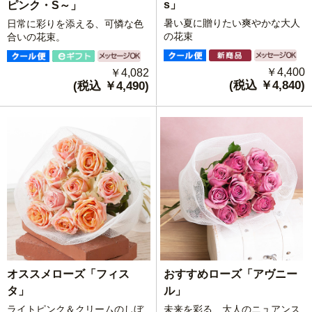
s」
ピンク・S～」
暑い夏に贈りたい爽やかな大人
日常に彩りを添える、可憐な色
の花束
合いの花束。
￥4,400
￥4,082
(税込 ￥4,840)
(税込 ￥4,490)
おすすめローズ「アヴニー
オススメローズ「フィス
ル」
タ」
未来を彩る、大人のニュアンス
ライトピンク＆クリームのしぼ