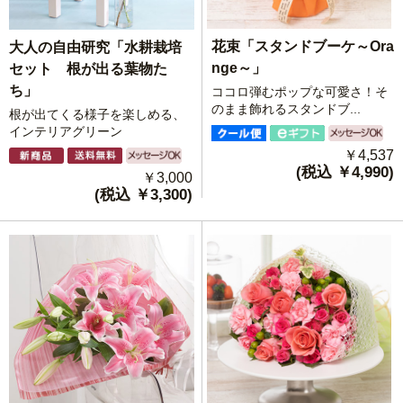
花束「スタンドブーケ～Ora
大人の自由研究「水耕栽培
nge～」
セット 根が出る葉物た
ち」
ココロ弾むポップな可愛さ！そ
のまま飾れるスタンドブ...
根が出てくる様子を楽しめる、
インテリアグリーン
￥4,537
(税込 ￥4,990)
￥3,000
(税込 ￥3,300)