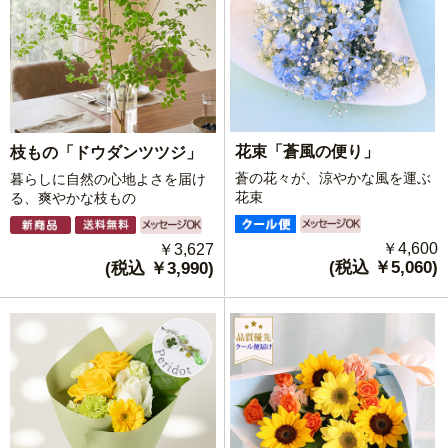
花束「蒼風の便り」
枝もの「ドウダンツツジ」
蒼の花々が、涼やかな風を運ぶ
暮らしに自然の心地よさを届け
花束
る、爽やかな枝もの
￥4,600
￥3,627
(税込 ￥5,060)
(税込 ￥3,990)