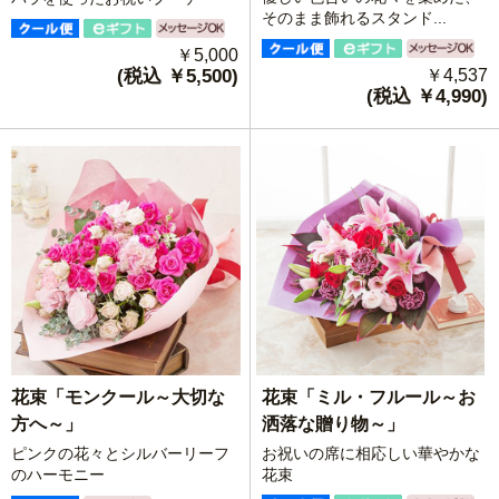
そのまま飾れるスタンド...
￥5,000
(税込 ￥5,500)
￥4,537
(税込 ￥4,990)
花束「ミル・フルール～お
花束「モンクール～大切な
洒落な贈り物～」
方へ～」
お祝いの席に相応しい華やかな
ピンクの花々とシルバーリーフ
花束
のハーモニー