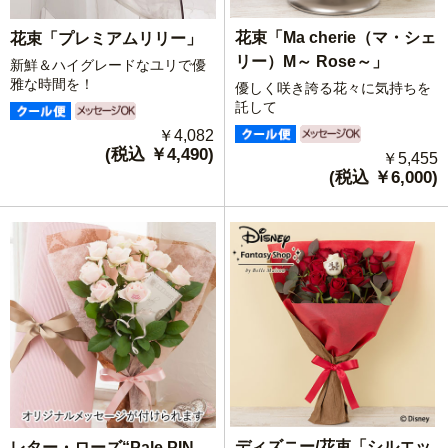
花束「Ma cherie（マ・シェ
花束「プレミアムリリー」
リー）M～ Rose～」
新鮮＆ハイグレードなユリで優
雅な時間を！
優しく咲き誇る花々に気持ちを
託して
￥4,082
(税込 ￥4,490)
￥5,455
(税込 ￥6,000)
ディズニー/花束「シルエッ
レター・ローズ“Pale PIN