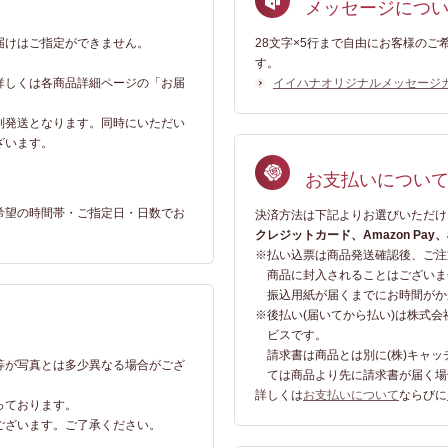
メッセージにつ
届けはご指定ができません。
28文字×5行まで自由にお客様の
。
す。
詳しくは各商品詳細ページの「お届
イイハナオリジナルメッセージ
別発送となります。同時にいただい
ざいます。
お支払いについ
希望の時間帯・ご指定日・日数でお
決済方法は下記よりお選びいただけ
クレジットカード、Amazon Pay
※
払い込票は商品発送確認後、ご注
商品に封入されることはございま
振込用紙が届くまでにお時間がか
※
後払い(届いてから払い)は株式
ビスです。
請求書は商品とは別に(株)キャ
等が写真とは多少異なる場合がござ
ては商品より先に請求書が届く場
詳しくは
お支払いについて
ならびに
っております。
ございます。ご了承ください。