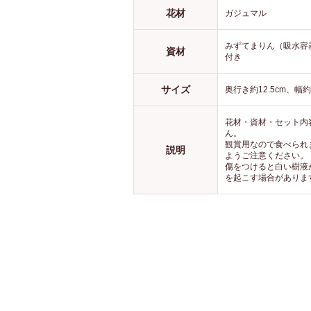
なじみます。
好みの角
花材
ガジュマル
しんだり
違う角度
を変えて
みずてまりん（吸水容
だり…無
資材
付き
しみ方が
う。
サイズ
奥行き約12.5cm、幅約
花材・資材・セット内
ん。
観賞用なので食べられ
説明
ようご注意ください。
傷をつけると白い樹液
を起こす場合がありま