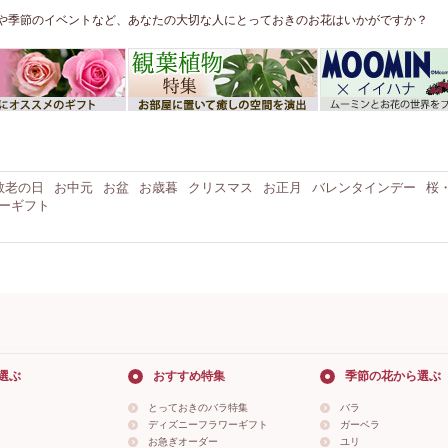
や季節のイベントなど、あなたの大切な人にとっておきのお花はいかがですか？
敬老の日
お中元
お盆
お歳暮
クリスマス
お正月
バレンタインデー
桜
ーギフト
選ぶ
おすすめ特集
季節の花から選ぶ
とっておきのバラ特集
バラ
ディズニーフラワーギフト
ガーベラ
お急ぎオーダー
ユリ