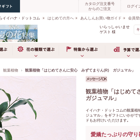
カタログ注文番号
ログイ
からのご注文
らイイハナ・ドットコム
はじめての方へ
あんしんお買い物ガイド
会員登
いらっしゃいませ
ゲスト
様
ぶ
お花の種類で選ぶ
特集から選ぶ
予算で選ぶ
観葉植物
観葉植物「はじめてさんに安心 みずてまりん(R) ガジュマル」
観葉植物「はじめて
ガジュマル」
イイハナ・ドットコムの観葉植物
ジュマル」をギフトにいかがで
ドもお付けいただけます｡
愛嬌たっぷりの守り