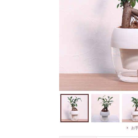
白なので、どん
見る角度
お
なシチュエーシ
り、印象
ョンにも自然に
異なりま