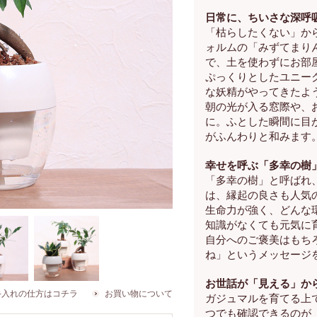
日常に、ちいさな深呼
「枯らしたくない」か
ォルムの「みずてまり
で、土を使わずにお部
ぷっくりとしたユニー
な妖精がやってきたよ
朝の光が入る窓際や、
に。ふとした瞬間に目
がふんわりと和みます
幸せを呼ぶ「多幸の樹
「多幸の樹」と呼ばれ
は、縁起の良さも人気
生命力が強く、どんな
知識がなくても元気に
自分へのご褒美はもち
ね」というメッセージ
お世話が「見える」か
によ
植物の種類違い
手入れの仕方はコチラ
お買い物について
ガジュマルを育てる上
が全く
で3種類のみずて
す。お
まりんをご用意
つでも確認できるのが