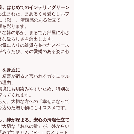
吸。はじめてのインテリアグリーン
ら生まれた、まあるく可愛らしいフ
ん（R)」。清潔感のある仕立て
屋を彩ります。
クな幹の形が、まるでお部屋に小さ
うな愛らしさを演出します。
お気に入りの雑貨を並べたスペース
が合うたび、その愛嬌のある姿に心
。
」を身近に
、精霊が宿ると言われるガジュマル
の理由。
環境にも馴染みやすいため、特別な
育ってくれます。
ろん、大切な方への「幸せになって
を込めた贈り物にもオススメです。
ら、絆が深まる。安心の清潔仕立て
で大切な「お水の量」が、外からい
「みずてまりん（R）」のメリット