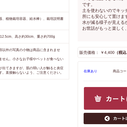
度で楽
しました。お部
です。
、毎日
屋の雰囲気に合
土を使わないのでキッ
で印象
わせてお好みの
楽しん
子を選んでくだ
所にも安心して置けま
器、植物栽培容器、給水棒）、栽培説明書
限の楽
さい。
水が減る様子が見える
できそ
お世話がもっと楽しく
12.5cm、高さ約30cm、重さ約700g
容以外の写真の小物は商品に含まれませ
販売価格： ￥4,400
（税込 
ません。小さなお子様やペットが食べない
が出てきますが、肌の弱い人が触ると炎症
在庫あり
商品コード
す。直接触らないよう、ご注意ください。