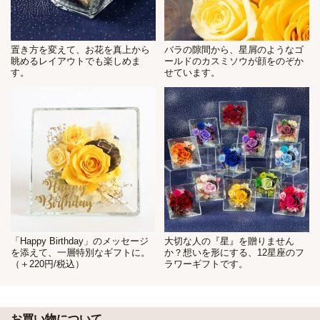
置き方を変えて、お花を真上から
バラの隙間から、星屑のようなゴ
眺めるレイアウトでも楽しめま
ールドのカスミソウが顔をのぞか
す。
せています。
「Happy Birthday」のメッセージ
大切な人の『星』を贈りません
を添えて、一層特別なギフトに。
か？想いを形にする、12星座のフ
（＋220円/税込）
ラワーギフトです。
お買い物について