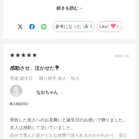
もらい、贈った私も嬉しく思いました。着日指定どおり配送
続きを読む
されサービスの良さを感じました。またお願いしたいと思い
ます。
参考になった
0
Like!
0
2026.7.11
感動させ、泣かせた💐
用途
:誕生日
贈り相手
:友人・知人
なおちゃん
骨折した友人へのお見舞いと誕生日のお祝いで贈りました。
友人は感動して泣いていました。
自分で選んだ花がどんな状態で送られるのかがわかり、安心