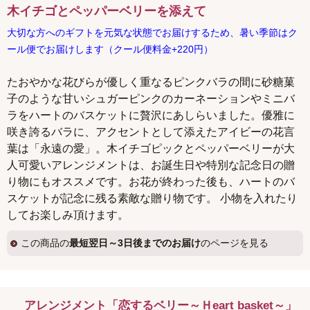
木イチゴとペッパーベリーを添えて
大切な方へのギフトを元気な状態でお届けするため、暑い季節はク
ール便でお届けします（クール便料金+220円）
たおやかな花びらが優しく重なるピンクバラの間に砂糖菓
子のような甘いシュガーピンクのカーネーションやミニバ
ラをハートのバスケットに贅沢にあしらいました。優雅に
咲き誇るバラに、アクセントとして添えたアイビーの花言
葉は「永遠の愛」。木イチゴピックとペッパーベリーが大
人可愛いアレンジメントは、お誕生日や特別な記念日の贈
り物にもオススメです。お花が終わった後も、ハートのバ
スケットが記念に残る素敵な贈り物です。 小物を入れたり
してお楽しみ頂けます。
この商品の
最短翌日～3日後までのお届け
のページを見る
アレンジメント「恋するベリー～Ｈeart basket～」