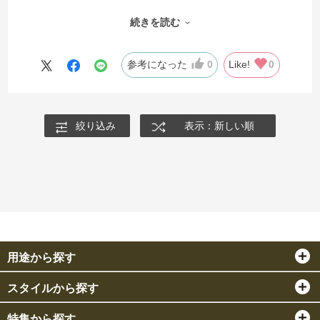
して自信を持って贈れます。花屋さんにお任せするとどんな
続きを読む
花が送られたか確認できず不安の為、自分で選べる事と送ら
れる状態が保証されているのはとても良いことだと思いま
す。
参考になった
0
Like!
0
絞り込み
表示：新しい順
用途から探す
スタイルから探す
特集から探す