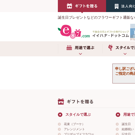
誕生日プレゼントなどのフラワーギフト通販な
用途で選ぶ
スタイルで選
申し訳ござ
ご指定の商
スタイルで選ぶ
用途で
花束（ブーケ）
誕生日
アレンジメント
結婚祝い
プリザーブドフラワー
記念日