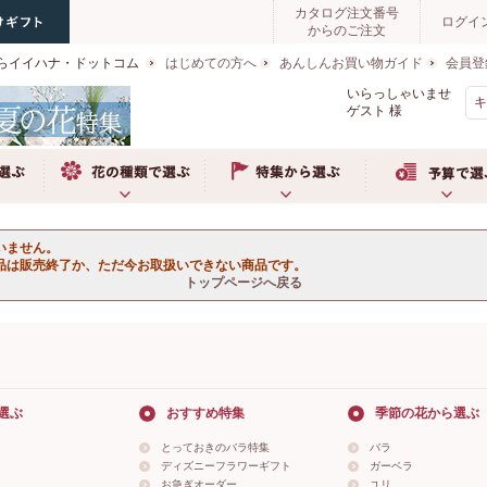
カタログ注文番号
ログイ
からのご注文
らイイハナ・ドットコム
はじめての方へ
あんしんお買い物ガイド
会員登
いらっしゃいませ
ゲスト
様
ぶ
お花の種類で選ぶ
特集から選ぶ
予算で選ぶ
いません。
品は販売終了か、ただ今お取扱いできない商品です。
トップページへ戻る
選ぶ
おすすめ特集
季節の花から選ぶ
とっておきのバラ特集
バラ
ディズニーフラワーギフト
ガーベラ
お急ぎオーダー
ユリ