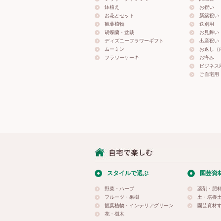
鉢植え
お祝い
お花とセット
新築祝い
観葉植物
送別用
胡蝶蘭・盆栽
お見舞い
ディズニーフラワーギフト
出産祝い
ムーミン
お返し（
フラワーケーキ
お悔み
ビジネス
ご自宅用
スタイルで選ぶ
園芸資
野菜・ハーブ
薬剤・肥
フルーツ・果樹
土・培養
観葉植物・インテリアグリーン
園芸資材
花・樹木