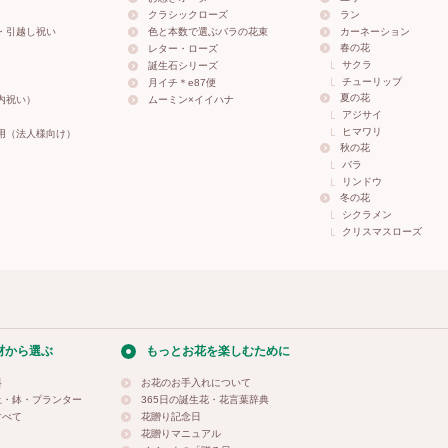
クラシックローズ
ラン
・引越し祝い
色と本数で選ぶバラの花束
カーネーション
春の花
レター・ローズ
サクラ
誕生石シリーズ
チューリップ
月イチ＊e87便
夏の花
内祝い）
ムーミン×イイハナ
アジサイ
ヒマワリ
用（法人様向け）
秋の花
バラ
リンドウ
冬の花
シクラメン
クリスマスローズ
材から選ぶ
もっとお花を楽しむために
料
お花のお手入れについて
土・鉢・プランター
365日の誕生花・花言葉辞典
すべて
花贈り記念日
花贈りマニュアル