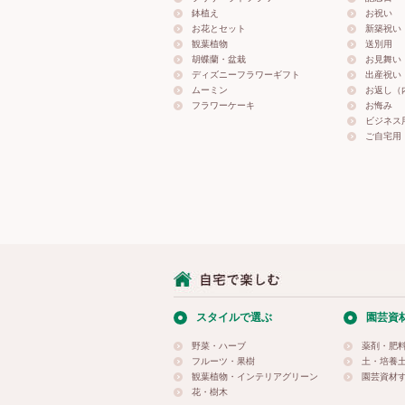
鉢植え
お祝い
お花とセット
新築祝い
観葉植物
送別用
胡蝶蘭・盆栽
お見舞い
ディズニーフラワーギフト
出産祝い
ムーミン
お返し（
フラワーケーキ
お悔み
ビジネス
ご自宅用
スタイルで選ぶ
園芸資
野菜・ハーブ
薬剤・肥
フルーツ・果樹
土・培養
観葉植物・インテリアグリーン
園芸資材
花・樹木