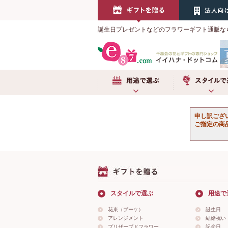
誕生日プレゼントなどのフラワーギフト通販な
用途で選ぶ
スタイルで選
申し訳ござ
ご指定の商
スタイルで選ぶ
用途で
花束（ブーケ）
誕生日
アレンジメント
結婚祝い
プリザーブドフラワー
記念日