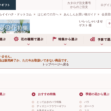
カタログ注文番号
ログイ
からのご注文
らイイハナ・ドットコム
はじめての方へ
あんしんお買い物ガイド
会員登
いらっしゃいませ
ゲスト
様
ぶ
お花の種類で選ぶ
特集から選ぶ
予算で選ぶ
いません。
品は販売終了か、ただ今お取扱いできない商品です。
トップページへ戻る
選ぶ
おすすめ特集
季節の花から選ぶ
とっておきのバラ特集
バラ
ディズニーフラワーギフト
ガーベラ
お急ぎオーダー
ユリ