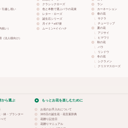
クラシックローズ
ラン
・引越し祝い
色と本数で選ぶバラの花束
カーネーション
春の花
レター・ローズ
サクラ
誕生石シリーズ
チューリップ
月イチ＊e87便
夏の花
内祝い）
ムーミン×イイハナ
アジサイ
ヒマワリ
用（法人様向け）
秋の花
バラ
リンドウ
冬の花
シクラメン
クリスマスローズ
材から選ぶ
もっとお花を楽しむために
料
お花のお手入れについて
土・鉢・プランター
365日の誕生花・花言葉辞典
すべて
花贈り記念日
花贈りマニュアル