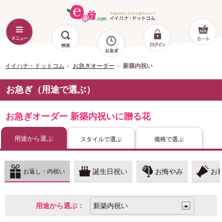
イイハナ・ドットコム
お急ぎオーダー
新築内祝い
お急ぎ（用途で選ぶ）
お急ぎオーダー 新築内祝いに贈る花
用途から選ぶ
スタイルで選ぶ
価格で選ぶ
誕生日祝い
お悔やみ
お
お返し・内祝い
用途から選ぶ：