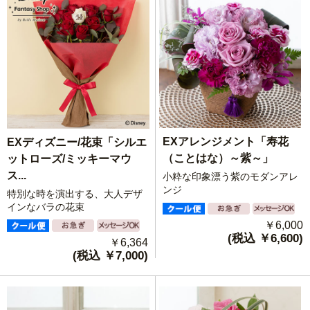
EXアレンジメント「寿花
EXディズニー/花束「シルエ
（ことはな）～紫～」
ットローズ/ミッキーマウ
ス...
小粋な印象漂う紫のモダンアレ
ンジ
特別な時を演出する、大人デザ
インなバラの花束
￥6,000
(税込 ￥6,600)
￥6,364
(税込 ￥7,000)