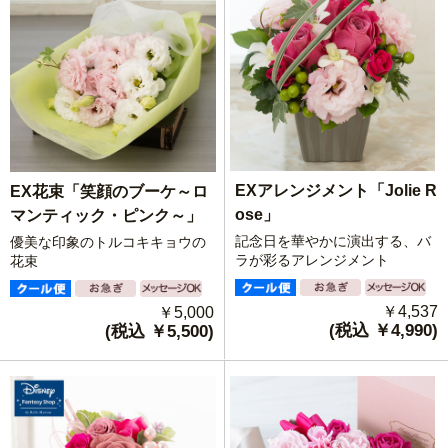
EXアレンジメント「Jolie R
EX花束「笑顔のブーケ～ロ
ose」
マンティック・ピンク～」
記念日を華やかに演出する、バ
優美な印象のトルコキキョウの
ラが彩るアレンジメント
花束
￥4,537
￥5,000
(税込 ￥4,990)
(税込 ￥5,500)