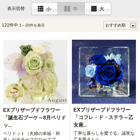
表示切替:
122件中
1～20件を表示
EXプリザーブドフラワー
EXプリザーブドフラワー
「コフレ・ド・ステラ～乙
「誕生石ブーケ～8月ペリド
女座...
ッ...
丁寧な暮らしを愛でる、誠実な
ペリドット（夫婦の幸福・和
乙女座さんへ
合）がモチーフのローズブ...