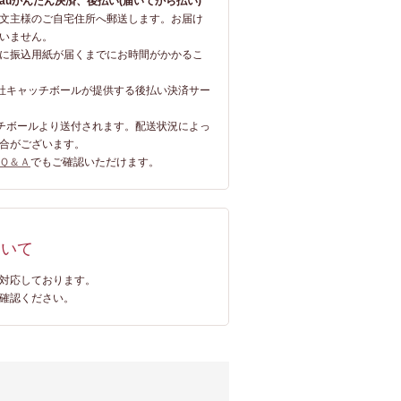
、auかんたん決済、
後払い(届いてから払い)
文主様のご自宅住所へ郵送します。お届け
いません。
に振込用紙が届くまでにお時間がかかるこ
会社キャッチボールが提供する後払い決済サー
ッチボールより送付されます。配送状況によっ
合がございます。
Ｑ＆Ａ
でもご確認いただけます。
ついて
対応しております。
確認ください。