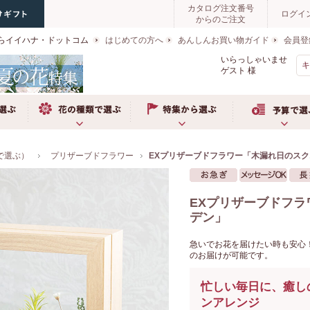
カタログ注文番号
ログイ
からのご注文
らイイハナ・ドットコム
はじめての方へ
あんしんお買い物ガイド
会員登
いらっしゃいませ
ゲスト
様
ぶ
お花の種類で選ぶ
特集から選ぶ
予算で選ぶ
で選ぶ）
プリザーブドフラワー
EXプリザーブドフラワー「木漏れ日のス
EXプリザーブドフ
デン」
急いでお花を届けたい時も安心
のお届けが可能です。
忙しい毎日に、癒し
ンアレンジ