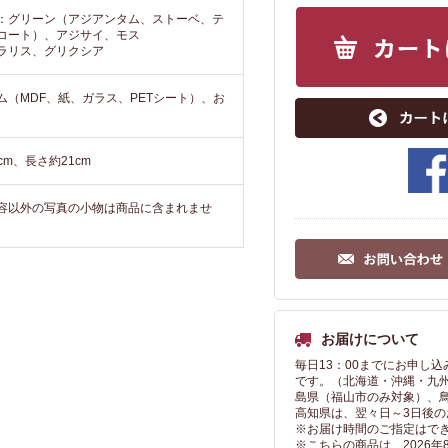
です。
けそうです。
：グリーン（アジアンタム、ストーベ、テ
コート）、アジサイ、モス
ラリス、グリクシア
（MDF、紙、ガラス、PETシート）、お
cm、長さ約21cm
容以外の写真の小物は商品に含まれませ
お届けについて
毎日13：00までにお申し
です。（北海道・沖縄・九
島県（福山市のみ対象）、
高知県は、翌々日～3日後
※お届け時間のご指定はで
※こちらの商品は、2026年