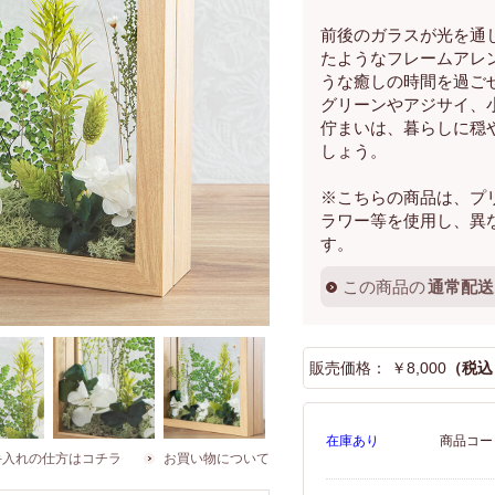
前後のガラスが光を通
たようなフレームアレ
うな癒しの時間を過ご
グリーンやアジサイ、
佇まいは、暮らしに穏
しょう。
※こちらの商品は、プ
ラワー等を使用し、異
す。
この商品の
通常配送
販売価格： ￥8,000
（税込 
在庫あり
商品コード
たいグ
足元には上品な
のびのびと息づ
手入れの仕方はコチラ
お買い物について
アジア
アジサイが咲い
く植物たちの姿
圧倒的
ています。
にホッと一息つ