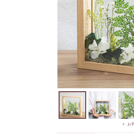
大人の女性が持
中央の平
お
った大きさイメ
リーンは
ージです。
ンタム。