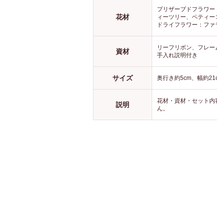
な存在感
プリザーブドフラワー
花材
ィーツリー、ペティー
ドライフラワー：ファ
リーフリボン、フレーム
資材
手入れ説明付き
サイズ
奥行き約5cm、幅約21
花材・資材・セット内
説明
ん。