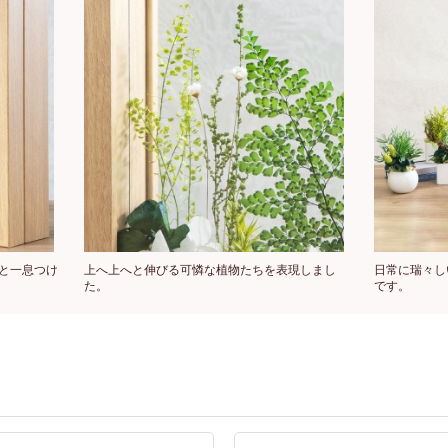
と一息つけ
上へ上へと伸びる可憐な植物たちを表現しまし
日常に瑞々し
た。
です。