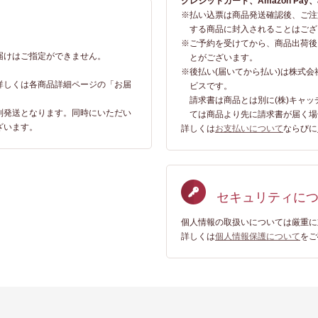
クレジットカード、Amazon Pay
※
払い込票は商品発送確認後、ご注
する商品に封入されることはござ
※
ご予約を受けてから、商品出荷後
届けはご指定ができません。
とがございます。
。
※
後払い(届いてから払い)は株式
詳しくは各商品詳細ページの「お届
ビスです。
請求書は商品とは別に(株)キャ
別発送となります。同時にいただい
ては商品より先に請求書が届く場
ざいます。
詳しくは
お支払いについて
ならびに
セキュリティに
個人情報の取扱いについては厳重に
詳しくは
個人情報保護について
をご