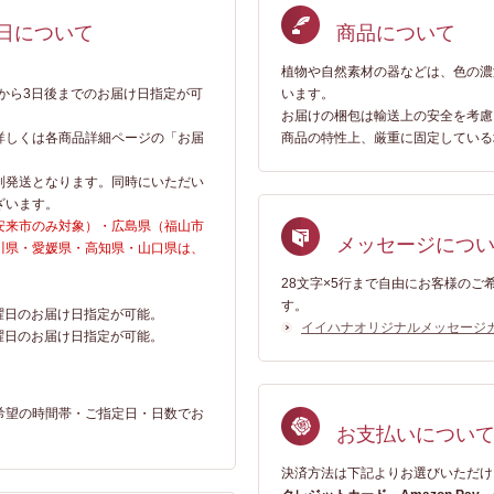
日について
商品について
植物や自然素材の器などは、色の濃
日から3日後までのお届け日指定が可
います。
お届けの梱包は輸送上の安全を考慮
詳しくは各商品詳細ページの「お届
商品の特性上、厳重に固定している
別発送となります。同時にいただい
ざいます。
安来市のみ対象）・広島県（福山市
メッセージにつ
川県・愛媛県・高知県・山口県は、
28文字×5行まで自由にお客様の
す。
木曜日のお届け日指定が可能。
イイハナオリジナルメッセージ
金曜日のお届け日指定が可能。
希望の時間帯・ご指定日・日数でお
お支払いについ
決済方法は下記よりお選びいただけ