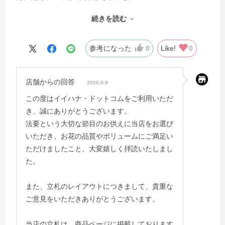
3人の連名でのオーダーで、購入の際Aの項が真ん中上でB〜
続きを読む
Dの項はその下に並ぶ形で配置されていたので、実際にも同
じ配置になると思っていたのに、実際は全て横並びになって
いた。花が良かった分とても残念に思った。
参考になった
0
Like!
0
店舗からの回答
2026.6.9
この度はイイハナ・ドットコムをご利用いただ
き、誠にありがとうございます。
法要という大切な節目のお供えに当店をお選び
いただき、お花の品質やボリュームにご満足い
ただけましたこと、大変嬉しく拝読いたしまし
た。
また、立札のレイアウトにつきまして、貴重な
ご意見をいただきありがとうございます。
当店の立札は、商品ページに掲載しております