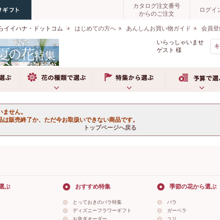
カタログ注文番号
ログイ
からのご注文
らイイハナ・ドットコム
はじめての方へ
あんしんお買い物ガイド
会員登
いらっしゃいませ
ゲスト
様
ぶ
お花の種類で選ぶ
特集から選ぶ
予算で選ぶ
いません。
品は販売終了か、ただ今お取扱いできない商品です。
トップページへ戻る
選ぶ
おすすめ特集
季節の花から選ぶ
とっておきのバラ特集
バラ
ディズニーフラワーギフト
ガーベラ
お急ぎオーダー
ユリ