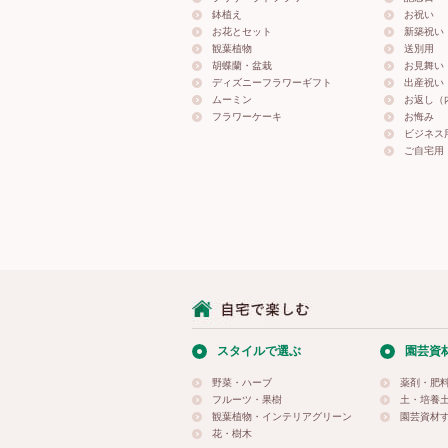
鉢植え
お祝い
お花とセット
新築祝い
観葉植物
送別用
胡蝶蘭・盆栽
お見舞い
ディズニーフラワーギフト
出産祝い
ムーミン
お返し（
フラワーケーキ
お悔み
ビジネス
ご自宅用
スタイルで選ぶ
園芸資
野菜・ハーブ
薬剤・肥
フルーツ・果樹
土・培養
観葉植物・インテリアグリーン
園芸資材
花・樹木