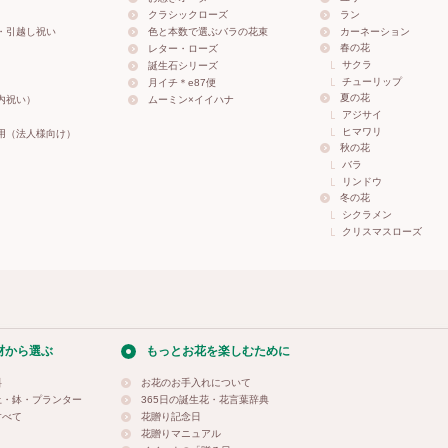
クラシックローズ
ラン
・引越し祝い
色と本数で選ぶバラの花束
カーネーション
春の花
レター・ローズ
サクラ
誕生石シリーズ
チューリップ
月イチ＊e87便
夏の花
内祝い）
ムーミン×イイハナ
アジサイ
ヒマワリ
用（法人様向け）
秋の花
バラ
リンドウ
冬の花
シクラメン
クリスマスローズ
材から選ぶ
もっとお花を楽しむために
料
お花のお手入れについて
土・鉢・プランター
365日の誕生花・花言葉辞典
すべて
花贈り記念日
花贈りマニュアル