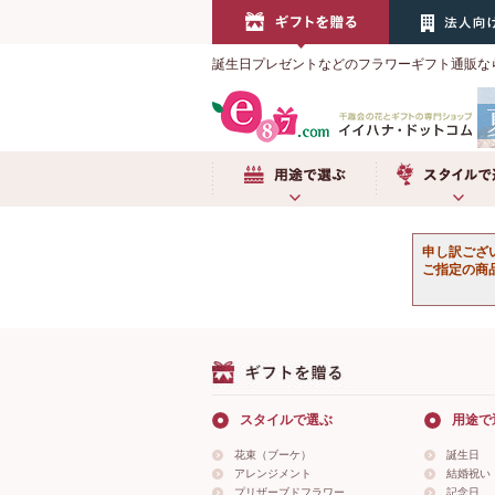
誕生日プレゼントなどのフラワーギフト通販な
用途で選ぶ
スタイルで選
申し訳ござ
ご指定の商
スタイルで選ぶ
用途で
花束（ブーケ）
誕生日
アレンジメント
結婚祝い
プリザーブドフラワー
記念日