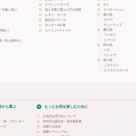
クラシックローズ
ラン
・引越し祝い
色と本数で選ぶバラの花束
カーネーション
春の花
レター・ローズ
サクラ
誕生石シリーズ
チューリップ
月イチ＊e87便
夏の花
内祝い）
ムーミン×イイハナ
アジサイ
ヒマワリ
用（法人様向け）
秋の花
バラ
リンドウ
冬の花
シクラメン
クリスマスローズ
材から選ぶ
もっとお花を楽しむために
料
お花のお手入れについて
土・鉢・プランター
365日の誕生花・花言葉辞典
すべて
花贈り記念日
花贈りマニュアル