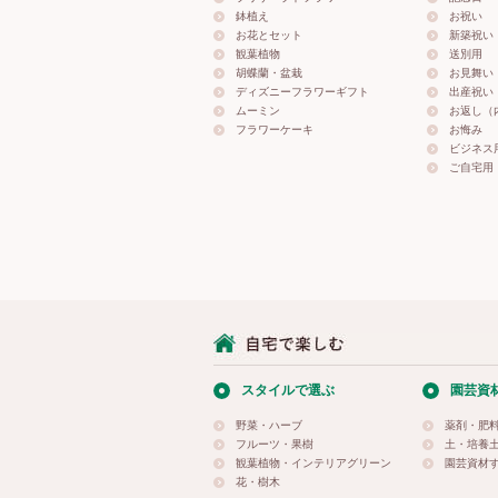
鉢植え
お祝い
お花とセット
新築祝い
観葉植物
送別用
胡蝶蘭・盆栽
お見舞い
ディズニーフラワーギフト
出産祝い
ムーミン
お返し（
フラワーケーキ
お悔み
ビジネス
ご自宅用
スタイルで選ぶ
園芸資
野菜・ハーブ
薬剤・肥
フルーツ・果樹
土・培養
観葉植物・インテリアグリーン
園芸資材
花・樹木