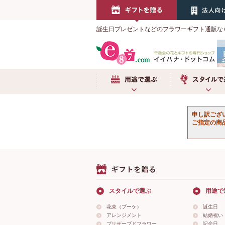
誕生日プレゼントなどのフラワーギフト通販な
用途で選ぶ
スタイルで選
申し訳ござ
ご指定の商
スタイルで選ぶ
用途で
花束（ブーケ）
誕生日
アレンジメント
結婚祝い
プリザーブドフラワー
記念日