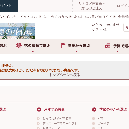
カタログ注文番号
ログイ
からのご注文
らイイハナ・ドットコム
はじめての方へ
あんしんお買い物ガイド
会員登
いらっしゃいませ
ゲスト
様
ぶ
お花の種類で選ぶ
特集から選ぶ
予算で選ぶ
いません。
品は販売終了か、ただ今お取扱いできない商品です。
トップページへ戻る
選ぶ
おすすめ特集
季節の花から選ぶ
とっておきのバラ特集
バラ
ディズニーフラワーギフト
ガーベラ
お急ぎオーダー
ユリ