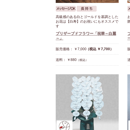
高級感のある白とゴールドを基調とした
お花は【白寿】のお祝いにもオススメで
す
プリザーブドフラワー「祝華～白麗
～」
販売価格： ￥7,000
（税込 ￥7,700）
販
送料： ￥880
送
（税込）