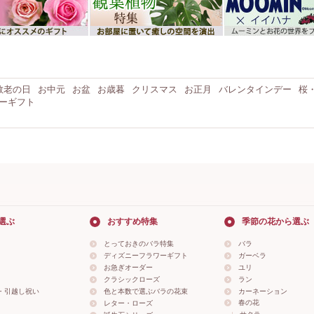
敬老の日
お中元
お盆
お歳暮
クリスマス
お正月
バレンタインデー
桜
ーギフト
選ぶ
おすすめ特集
季節の花から選ぶ
とっておきのバラ特集
バラ
ディズニーフラワーギフト
ガーベラ
お急ぎオーダー
ユリ
クラシックローズ
ラン
・引越し祝い
色と本数で選ぶバラの花束
カーネーション
春の花
レター・ローズ