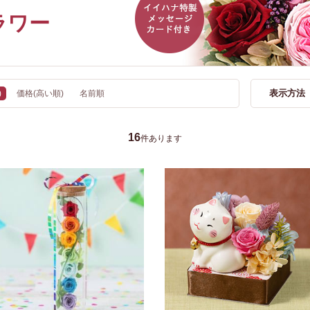
ラワー
表示方法
)
価格(高い順)
名前順
16
件あります