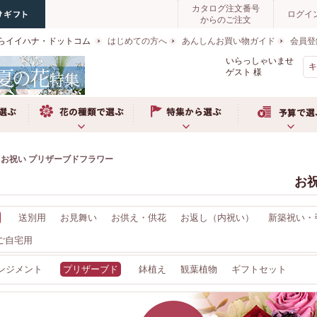
カタログ注文番号
ログイ
からのご注文
らイイハナ・ドットコム
はじめての方へ
あんしんお買い物ガイド
会員登
いらっしゃいませ
ゲスト
様
ぶ
お花の種類で選ぶ
特集から選ぶ
予算で選ぶ
お祝い プリザーブドフラワー
お
送別用
お見舞い
お供え・供花
お返し（内祝い）
新築祝い・
ご自宅用
ンジメント
プリザーブド
鉢植え
観葉植物
ギフトセット