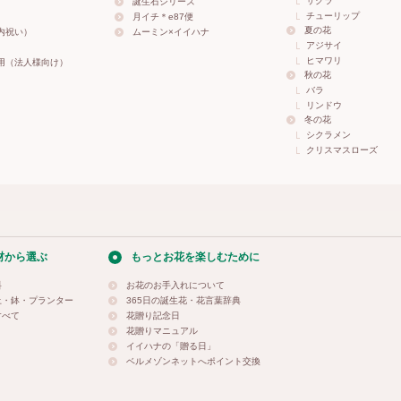
サクラ
誕生石シリーズ
チューリップ
月イチ＊e87便
夏の花
内祝い）
ムーミン×イイハナ
アジサイ
ヒマワリ
用（法人様向け）
秋の花
バラ
リンドウ
冬の花
シクラメン
クリスマスローズ
材から選ぶ
もっとお花を楽しむために
料
お花のお手入れについて
土・鉢・プランター
365日の誕生花・花言葉辞典
すべて
花贈り記念日
花贈りマニュアル
イイハナの「贈る日」
ベルメゾンネットへポイント交換