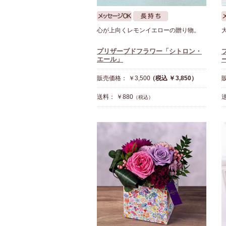
心が上向くレモンイエローの贈り物。
プリザーブドフラワー「シトロン・
エール」
販売価格： ￥3,500
（税込 ￥3,850）
販
送料： ￥880
送
（税込）