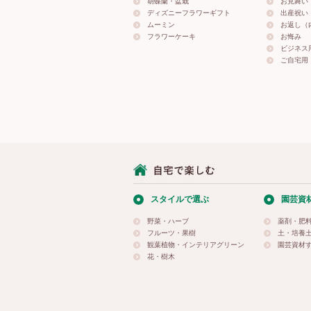
胡蝶蘭・盆栽
お見舞い
ディズニーフラワーギフト
出産祝い
ムーミン
お返し（
フラワーケーキ
お悔み
ビジネス
ご自宅用
スタイルで選ぶ
園芸資
野菜・ハーブ
薬剤・肥
フルーツ・果樹
土・培養
観葉植物・インテリアグリーン
園芸資材
花・樹木