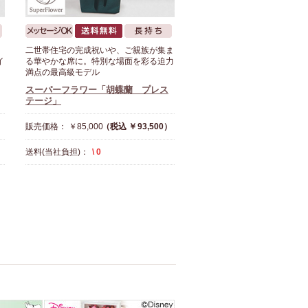
二世帯住宅の完成祝いや、ご親族が集ま
イ
る華やかな席に。特別な場面を彩る迫力
満点の最高級モデル
スーパーフラワー「胡蝶蘭 プレス
テージ」
）
販売価格： ￥85,000
（税込 ￥93,500）
送料(当社負担)：
\ 0