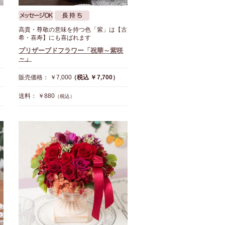
高貴・尊敬の意味を持つ色「紫」は【古
希・喜寿】にも喜ばれます
プリザーブドフラワー「祝華～紫咲
～」
販売価格： ￥7,000
（税込 ￥7,700）
送料： ￥880
（税込）