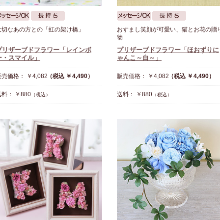
大切なあの方との「虹の架け橋」
おすまし笑顔が可愛い、猫とお花の贈
物
プリザーブドフラワー「レインボ
プリザーブドフラワー「ほおずりに
ー・スマイル」
ゃんこ～白～」
売価格： ￥4,082
（税込 ￥4,490）
販売価格： ￥4,082
（税込 ￥4,490）
料： ￥880
送料： ￥880
（税込）
（税込）