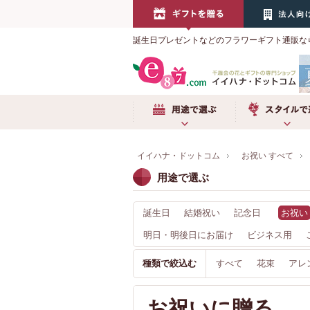
誕生日プレゼントなどのフラワーギフト通販な
用途で選ぶ
スタイルで選
イイハナ・ドットコム
お祝い すべて
用途で選ぶ
誕生日
結婚祝い
記念日
お祝い
明日・明後日にお届け
ビジネス用
種類で絞込む
すべて
花束
アレ
お祝いに贈る