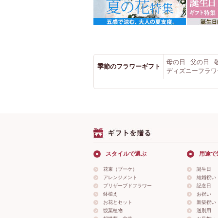
母の日
父の日
季節のフラワーギフト
ディズニーフラワ
スタイルで選ぶ
用途で
花束（ブーケ）
誕生日
アレンジメント
結婚祝い
プリザーブドフラワー
記念日
鉢植え
お祝い
お花とセット
新築祝い
観葉植物
送別用