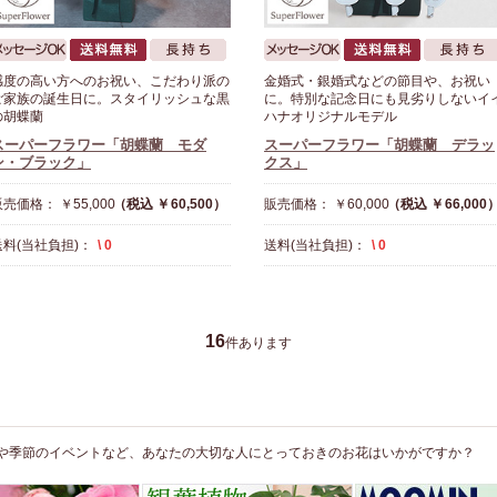
感度の高い方へのお祝い、こだわり派の
金婚式・銀婚式などの節目や、お祝い
ご家族の誕生日に。スタイリッシュな黒
に。特別な記念日にも見劣りしないイ
の胡蝶蘭
ハナオリジナルモデル
スーパーフラワー「胡蝶蘭 モダ
スーパーフラワー「胡蝶蘭 デラッ
ン・ブラック」
クス」
売価格： ￥55,000
（税込 ￥60,500）
販売価格： ￥60,000
（税込 ￥66,000
送料(当社負担)：
\ 0
送料(当社負担)：
\ 0
16
件あります
や季節のイベントなど、あなたの大切な人にとっておきのお花はいかがですか？