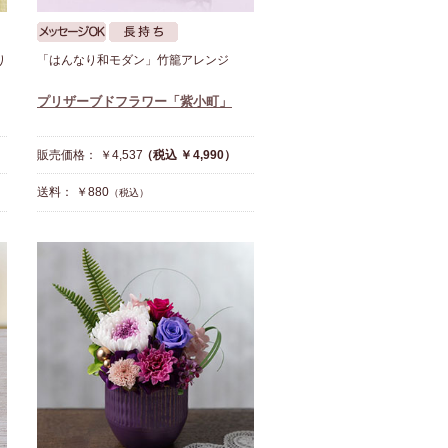
り
「はんなり和モダン」竹籠アレンジ
プリザーブドフラワー「紫小町」
販売価格： ￥4,537
（税込 ￥4,990）
送料： ￥880
（税込）