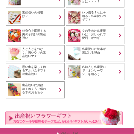
とは・・・？
出産祝いの相場
いつ贈る？なにを
は？
贈る？出産祝いの
ギフト
好奇心を応援する
女の子向け出産祝
男の子向けの出産
いは「おしゃれで
祝い
便利」がカギ
人と人とをつな
出産祝いに絵本が
ぐ、思いやりの出
選ばれる理由
産祝いマナー
思い出を楽しく飾
名前入り出産祝い
るアルバムギフト
で「オンリーワ
の出産祝い
ン」を贈ろう
出産祝いにお勧
め！ぬくもり伝わ
る木のおもちゃ
PAGE TOP