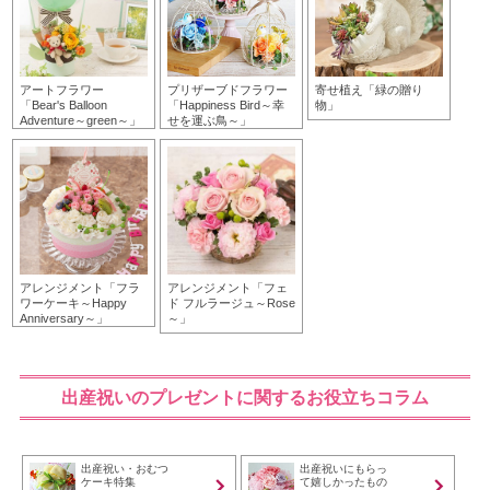
アートフラワー
プリザーブドフラワー
寄せ植え「緑の贈り
「Bear's Balloon
「Happiness Bird～幸
物」
Adventure～green～」
せを運ぶ鳥～」
アレンジメント「フラ
アレンジメント「フェ
ワーケーキ～Happy
ド フルラージュ～Rose
Anniversary～」
～」
出産祝いのプレゼントに関するお役立ちコラム
出産祝い・おむつ
出産祝いにもらっ
ケーキ特集
て嬉しかったもの