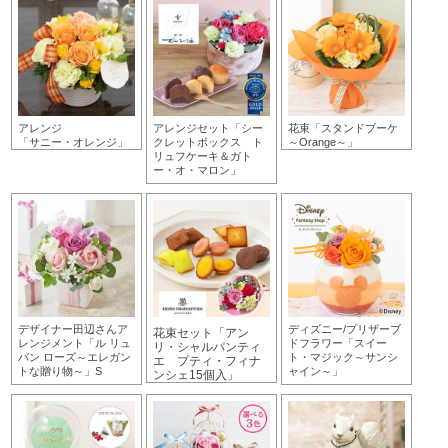
デザイナー田辺さん
アレンジメント「ル
リュバン ローズ～エ
レガントな贈り物
アレンジ
アレンジセット「シー
花束「スタンドブーケ
～」S
「サニー・オレンジ」
クレットボックス ト
～Orange～」
リュフケーキ＆ガト
ー・オ・マロン」
花束「コング
ラッツ・ブー
ケ」
デザイナー田辺さんア
ディズニー/プリザーブ
花束セット「アン
レンジメント「ル リュ
ドフラワー「スイー
リ・シャルパンティ
バン ローズ～エレガン
ト・マジック～サンシ
エ プティ・フィナ
トな贈り物～」S
ャイン～」
ンシェ15個入」