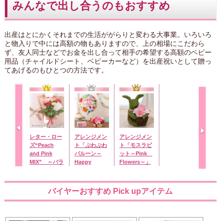
みんなで出し合うのもおすすめ
出産はとにかくそれまでの生活ががらりと変わる大事業。いろいろ
と物入りで中には高額の物もありますので、上の相場にこだわら
ず、友人同士などでお金を出し合って相手の希望する高額のベビー
用品（チャイルドシート、ベビーカーなど）を出産祝いとして贈っ
てあげるのもひとつの方法です。
レター・ロー
アレンジメン
アレンジメン
ズ“Peach
ト「ぷわぷわ
ト「モスラビ
and Pink
バルーン～
ット～Pink
MIX” ～バラ
Happy
Flowers～」
に気持ちを託
Birthday～
して～
pink」
バイヤーおすすめ Pick upアイテム