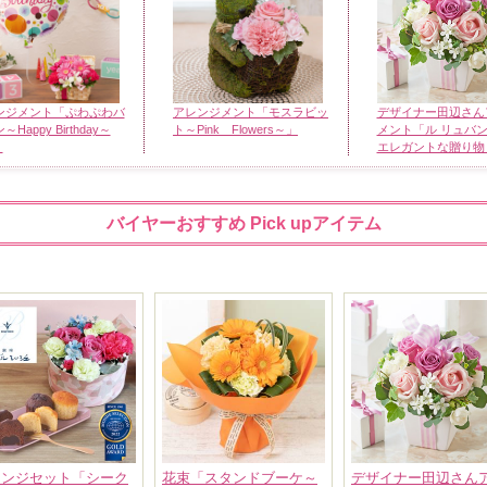
ンジメント「ぷわぷわバ
アレンジメント「モスラビッ
デザイナー田辺さん
Happy Birthday～
ト～Pink Flowers～」
メント「ル リュバン
」
エレガントな贈り物
バイヤーおすすめ Pick upアイテム
レンジセット「シーク
花束「スタンドブーケ～
デザイナー田辺さん