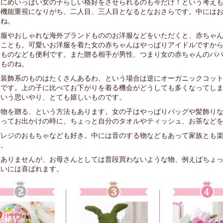
子にめいっぱい女の子らしい格好をさせられるのも今だけ！という考え
の機能重視になりがち、二人目、三人目となるとなおさらです。中には
んね。
洋服やおしゃれな海外ブランドもののお洋服などをいただくと、赤ちゃ
ることも。可愛いお洋服を着た女の赤ちゃんはやっぱりアイドルですか
りものなども便利です。また贈る相手が男性、つまり女の赤ちゃんのパ
すものね。
う装飾系のものはたくさんあるわ、という場合は逆にオーガニックコッ
めです。上の子に比べてお下がりを着る機会がどうしても多くなってし
という思いやり、とても嬉しいものです。
る物を贈る、という方法もあります。女の子はやっぱりバッグや髪飾り
なってお出かけの時に、ちょっと自分のタオルやティッシュ、お茶など
グレジのおもちゃなども好き。中には音のする物などもあって家族とも
す。
はありませんが、お母さんとしては普段買わないような物、例えばちょ
祝いには喜ばれます。