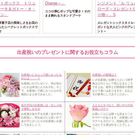
ットボックス トリュ
Orange～」
ンジメント「ル リュ
ケーキ＆ガトー・オ・
ローズ～エレガント
ココロ弾むポップな可愛さ！その
ロン」
り物～」S
まま飾れるスタンドブーケ
洋菓子店の美味しさをお花の
エレガントシックスタイル
ったシークレットボックスで
ガントな大人ピンクのアレ
け
ント～
出産祝いのプレゼントに関するお役立ちコラム
出産祝いにもらって嬉しかったも
出産祝いの相場は？
のとは・・・？
いざ出産祝いを贈ろうという時予
出産祝いのプレゼント、何が良か
算はどのくらい？気になるところ
ったかは本当に人それぞれ。そこ
ですよね。相手
との関係性や習慣
で、出産祝いで
嬉しかったものを
などで違いはありますが、おおよ
独自にまとめてみました。
その参考にしてみてください。
女の子向け出産祝いは「おしゃれ
人と人とをつなぐ、思いやりの出
で便利」がカギ
産祝いマナー
お友達が女の子を出産！女の子の
お祝いごとには様々な決まりごと
出産祝い、何をあげたら良いの？
やマナーがあります。
出産祝いの
女の子にぴったりの出産祝いを探
マナーもその１つ。些細な思いや
してみましょう。
りはとても喜ばれることでしょ
う。