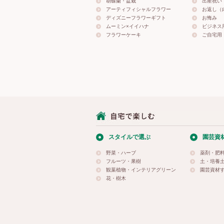
胡蝶蘭・盆栽
出産祝い
アーティフィシャルフラワー
お返し（
ディズニーフラワーギフト
お悔み
ムーミン×イイハナ
ビジネス
フラワーケーキ
ご自宅用
スタイルで選ぶ
園芸資
野菜・ハーブ
薬剤・肥
フルーツ・果樹
土・培養
観葉植物・インテリアグリーン
園芸資材
花・樹木