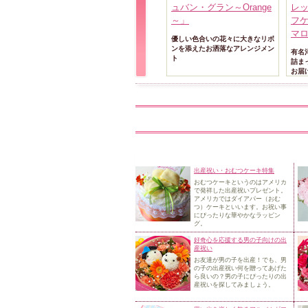
ュバン・グラン～Orange
レ
～」
フ
マ
優しい色合いの花々に大きなリボ
ンを添えたお洒落なアレンジメン
有名
ト
詰ま
お届
出産祝い・おむつケーキ特集
おむつケーキというのはアメリカ
で発祥した出産祝いプレゼント。
アメリカではダイアパー（おむ
つ）ケーキといいます。お祝
い事
にぴったりな華やかなラッピン
グ。
好奇心を応援する男の子向けの出
産祝い
お友達が男の子を出産！でも、男
の子の出産祝い何を贈ってあげた
ら良いの？
男の子にぴったりの出
産祝いを探してみましょう。