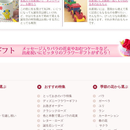
名前入り出産祝いで「オンリーワ
出産祝いにお勧め！ぬくもり伝わ
ン」を贈ろう
る木のおもちゃ
この世に生を受けて丸1年。いくつ
出産祝いには、普段から使えて長
になっても誕生日は嬉
しいけれ
く記念にもなるものを贈りたい、
ど、やはり生まれて初めて迎える
そんな方へ。ぴったりな出産祝い
誕生日の特別感はお祝いする方に
があります。
それが木のおもちゃ
とっても格別
です。
選ぶ
おすすめ特集
季節の花から選ぶ
とっておきのバラ特集
バラ
ディズニーフラワーギフト
ガーベラ
お急ぎオーダー
ユリ
クラシックローズ
ラン
・引越し祝い
色と本数で選ぶバラの花束
カーネーション
レター・ローズ
春の花
誕生石シリーズ
サクラ