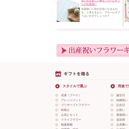
思い出を楽しく飾るアルバムギフ
トの出産祝い
出産祝いに何か記念になるもの
を…と考えるなら、アルバムギフ
トはいかがでし
ょうか？
スタイルで選ぶ
用途で
花束（ブーケ）
誕生日
アレンジメント
結婚祝い
プリザーブドフラワー
記念日
鉢植え
お祝い
お花とセット
新築祝い
ドライフラワー
送別用
観葉植物
お見舞い