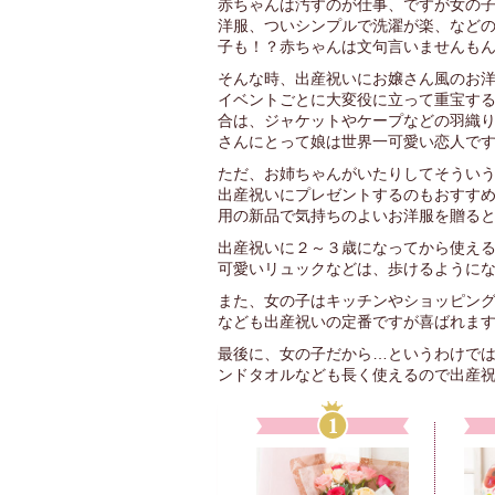
赤ちゃんは汚すのが仕事、ですが女の
洋服、ついシンプルで洗濯が楽、など
子も！？赤ちゃんは文句言いませんも
そんな時、出産祝いにお嬢さん風のお
イベントごとに大変役に立って重宝す
合は、ジャケットやケープなどの羽織
さんにとって娘は世界一可愛い恋人で
ただ、お姉ちゃんがいたりしてそうい
出産祝いにプレゼントするのもおすす
用の新品で気持ちのよいお洋服を贈る
出産祝いに２～３歳になってから使え
可愛いリュックなどは、歩けるように
また、女の子はキッチンやショッピン
なども出産祝いの定番ですが喜ばれま
最後に、女の子だから…というわけで
ンドタオルなども長く使えるので出産