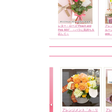
レター・ローズ“Peach and
アレ
Pink MIX” ～バラに気持ちを
ルーン～
託して～
pink
アレンジメント「ル・リ
ア