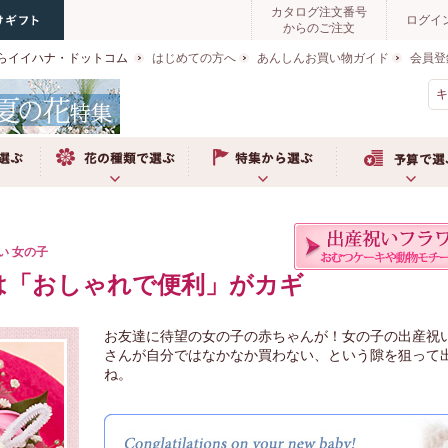
カタログ注文番号
ログイ
からのご注文
らイイハナ・ドットコム
はじめての方へ
あんしんお買い物ガイド
会員登
お花の種類で選ぶ
特集から選ぶ
予算で選ぶ
い 女の子
は「おしゃれで便利」がカギ
お友達に待望の女の子の赤ちゃんが！女の子の出産祝
さんが自分ではなかなか買わない、という隙を狙って
ね。