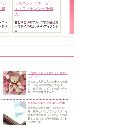
バン
ャルパンティエ プテ
フラワー「スイート・マ
Balloon
な贈
ィ・フィナンシェ15個
ジック～サンシャイン
～」
入」
～」
気球に乗っ
ズのギフト
～エレ
色とりどりのフルーツに出会える
大人が楽しむ隠れミッキーのプリ
ンジメ
一口サイズのかわいいフィナンシ
ザーブドアレンジ
ェ
いつ贈る？なにを贈る？出産祝い
のギフト
あなたの大切な人のお子さんの誕
生。心を込めて祝福してあげた
い。
出産祝いのギフトの選び方や
贈り方ご存知ですか？
出産祝いに絵本が選ばれる理由
出産祝いに何を贈ろうか悩んだ
時、絵本はいかがですか？様々な
絵本の世界はきっと赤ちゃんの成
長
とともに心に何かを残してくれ
るはずです。