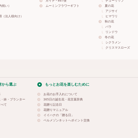
月イチ＊e87便
チューリップ
内祝い）
ムーミンフラワーギフト
夏の花
アジサイ
用（法人様向け）
ヒマワリ
秋の花
バラ
リンドウ
冬の花
シクラメン
クリスマスローズ
材から選ぶ
もっとお花を楽しむために
料
お花のお手入れについて
土・鉢・プランター
365日の誕生花・花言葉辞典
すべて
花贈り記念日
花贈りマニュアル
イイハナの「贈る日」
ベルメゾンネットへポイント交換