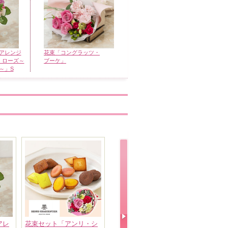
アレンジ
花束「コングラッツ・
 ローズ～
ブーケ」
～」S
アレ
花束セット「アンリ・シ
ディズニー/プリザーブド
アートフラ